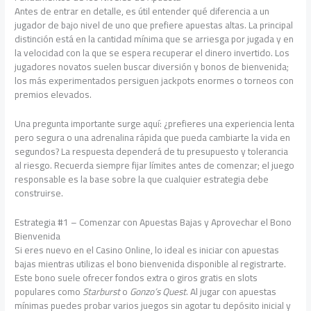
Antes de entrar en detalle, es útil entender qué diferencia a un
jugador de bajo nivel de uno que prefiere apuestas altas. La principal
distinción está en la cantidad mínima que se arriesga por jugada y en
la velocidad con la que se espera recuperar el dinero invertido. Los
jugadores novatos suelen buscar diversión y bonos de bienvenida;
los más experimentados persiguen jackpots enormes o torneos con
premios elevados.
Una pregunta importante surge aquí: ¿prefieres una experiencia lenta
pero segura o una adrenalina rápida que pueda cambiarte la vida en
segundos? La respuesta dependerá de tu presupuesto y tolerancia
al riesgo. Recuerda siempre fijar límites antes de comenzar; el juego
responsable es la base sobre la que cualquier estrategia debe
construirse.
Estrategia #1 – Comenzar con Apuestas Bajas y Aprovechar el Bono
Bienvenida
Si eres nuevo en el Casino Online, lo ideal es iniciar con apuestas
bajas mientras utilizas el bono bienvenida disponible al registrarte.
Este bono suele ofrecer fondos extra o giros gratis en slots
populares como
Starburst
o
Gonzo’s Quest
. Al jugar con apuestas
mínimas puedes probar varios juegos sin agotar tu depósito inicial y