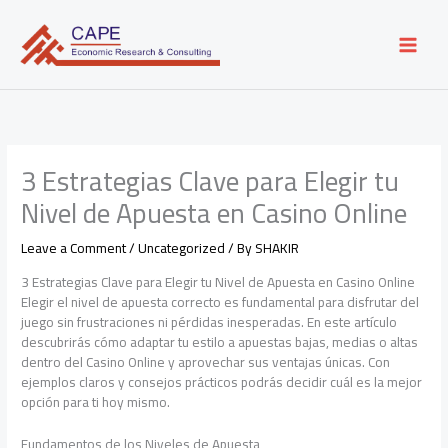
Skip
to
content
3 Estrategias Clave para Elegir tu
Nivel de Apuesta en Casino Online
Leave a Comment
/
Uncategorized
/ By
SHAKIR
3 Estrategias Clave para Elegir tu Nivel de Apuesta en Casino Online
Elegir el nivel de apuesta correcto es fundamental para disfrutar del
juego sin frustraciones ni pérdidas inesperadas. En este artículo
descubrirás cómo adaptar tu estilo a apuestas bajas, medias o altas
dentro del Casino Online y aprovechar sus ventajas únicas. Con
ejemplos claros y consejos prácticos podrás decidir cuál es la mejor
opción para ti hoy mismo.
Fundamentos de los Niveles de Apuesta