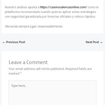
Nuestro análisis apunta a
https://casinovalenciaonline.com/
como la
plataforma recomendada cuando quieras aplicar estas estrategias
con seguridad garantizada por licencias oficiales y retiros rápidos.
Recuerda siempre jugar responsablemente.
←
Previous Post
Next Post
→
Leave a Comment
Your email address will not be published.
Required fields are
marked
*
Type
here..