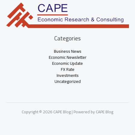
Categories
Business News
Economic Newsletter
Economic Update
FX Rate
Investments
Uncategorized
Copyright © 2026 CAPE Blog | Powered by CAPE Blog