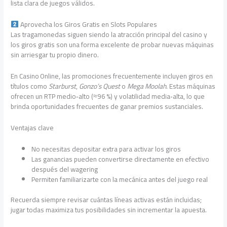
lista clara de juegos válidos.
Aprovecha los Giros Gratis en Slots Populares
Las tragamonedas siguen siendo la atracción principal del casino y
los giros gratis son una forma excelente de probar nuevas máquinas
sin arriesgar tu propio dinero.
En Casino Online, las promociones frecuentemente incluyen giros en
títulos como
Starburst
,
Gonzo’s Quest
o
Mega Moolah
. Estas máquinas
ofrecen un RTP medio‑alto (≈96 %) y volatilidad media‑alta, lo que
brinda oportunidades frecuentes de ganar premios sustanciales.
Ventajas clave
No necesitas depositar extra para activar los giros
Las ganancias pueden convertirse directamente en efectivo
después del wagering
Permiten familiarizarte con la mecánica antes del juego real
Recuerda siempre revisar cuántas líneas activas están incluidas;
jugar todas maximiza tus posibilidades sin incrementar la apuesta.