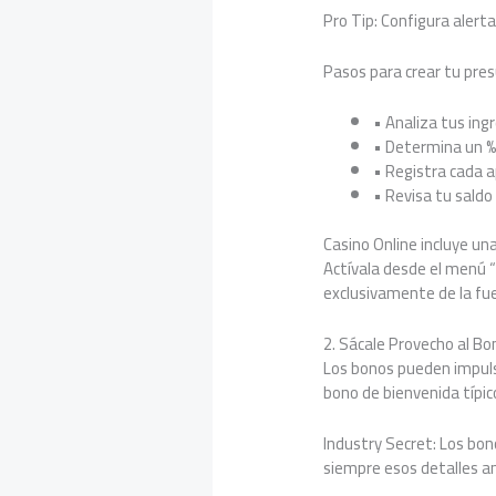
Pro Tip: Configura alerta
Pasos para crear tu pre
• Analiza tus ingr
• Determina un % 
• Registra cada 
• Revisa tu saldo a
Casino Online incluye un
Actívala desde el menú “
exclusivamente de la fu
2. Sácale Provecho al B
Los bonos pueden impulsa
bono de bienvenida típic
Industry Secret: Los bo
siempre esos detalles an