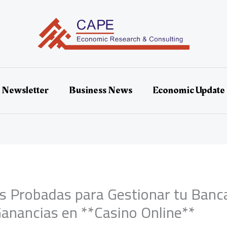
 Newsletter
Business News
Economic Update
as Probadas para Gestionar tu Banc
anancias en **Casino Online**