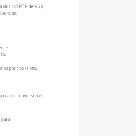
a slot con RTP del 96 %,
anancias.
ente.
ito.
nos por tipo (slots,
zo; cuanto mayor sea el
l para