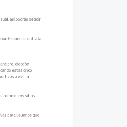
ual; así podrás decidir
ción Española contra la
anciera, elección
icando estas cinco
rtivos o vivir la
sí como otros sitios
vas para usuarios que