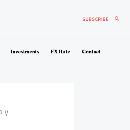
Search
SUBSCRIBE
Investments
FX Rate
Contact
a y