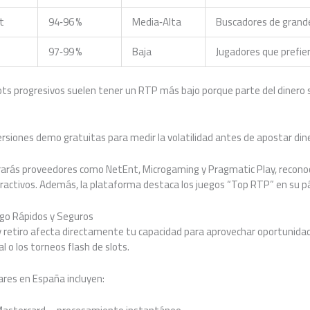
t
94‑96 %
Media‑Alta
Buscadores de grand
97‑99 %
Baja
Jugadores que prefie
ots progresivos suelen tener un RTP más bajo porque parte del dinero 
ersiones demo gratuitas para medir la volatilidad antes de apostar dine
rarás proveedores como NetEnt, Microgaming y Pragmatic Play, reconoc
tractivos. Además, la plataforma destaca los juegos “Top RTP” en su pá
ago Rápidos y Seguros
 y retiro afecta directamente tu capacidad para aprovechar oportunid
 o los torneos flash de slots.
res en España incluyen: