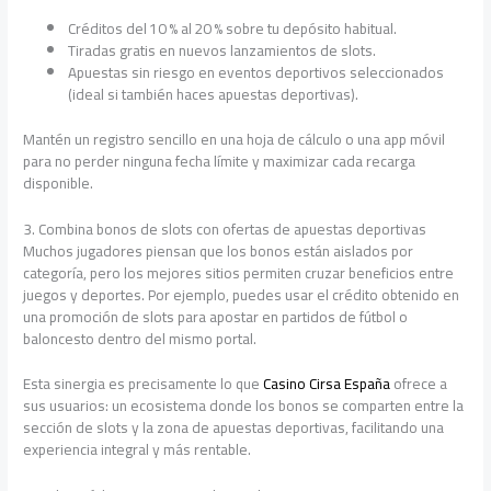
Créditos del 10 % al 20 % sobre tu depósito habitual.
Tiradas gratis en nuevos lanzamientos de slots.
Apuestas sin riesgo en eventos deportivos seleccionados
(ideal si también haces apuestas deportivas).
Mantén un registro sencillo en una hoja de cálculo o una app móvil
para no perder ninguna fecha límite y maximizar cada recarga
disponible.
3. Combina bonos de slots con ofertas de apuestas deportivas
Muchos jugadores piensan que los bonos están aislados por
categoría, pero los mejores sitios permiten cruzar beneficios entre
juegos y deportes. Por ejemplo, puedes usar el crédito obtenido en
una promoción de slots para apostar en partidos de fútbol o
baloncesto dentro del mismo portal.
Esta sinergia es precisamente lo que
Casino Cirsa España
ofrece a
sus usuarios: un ecosistema donde los bonos se comparten entre la
sección de slots y la zona de apuestas deportivas, facilitando una
experiencia integral y más rentable.