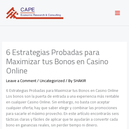
Skip
to
content
6 Estrategias Probadas para
Maximizar tus Bonos en Casino
Online
Leave a Comment
/
Uncategorized
/ By
SHAKIR
6 Estrategias Probadas para Maximizar tus Bonos en Casino Online
Los bonos son la puerta de entrada a una experiencia más rentable
en cualquier Casino Online. Sin embargo, no basta con aceptar
cualquier oferta; hay que saber elegir y combinar las promociones
para sacarle el máximo provecho. En este artículo encontrarás seis
tácticas claras y fáciles de aplicar que te ayudarán a convertir cada
bono en ganancias reales, sin perder tiempo ni dinero.