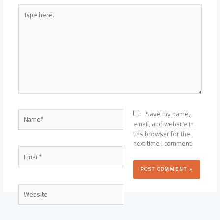
Type
here..
Name*
Save my name,
email, and website in
this browser for the
next time I comment.
Email*
Website