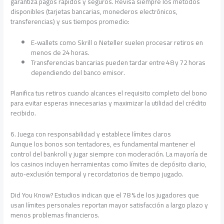
garantiza pagos rápidos y seguros. Revisa siempre los métodos
disponibles (tarjetas bancarias, monederos electrónicos,
transferencias) y sus tiempos promedio:
E‑wallets como Skrill o Neteller suelen procesar retiros en
menos de 24 horas.
Transferencias bancarias pueden tardar entre 48 y 72 horas
dependiendo del banco emisor.
Planifica tus retiros cuando alcances el requisito completo del bono
para evitar esperas innecesarias y maximizar la utilidad del crédito
recibido.
6. Juega con responsabilidad y establece límites claros
Aunque los bonos son tentadores, es fundamental mantener el
control del bankroll y jugar siempre con moderación. La mayoría de
los casinos incluyen herramientas como límites de depósito diario,
auto‑exclusión temporal y recordatorios de tiempo jugado.
Did You Know? Estudios indican que el 78 % de los jugadores que
usan límites personales reportan mayor satisfacción a largo plazo y
menos problemas financieros.