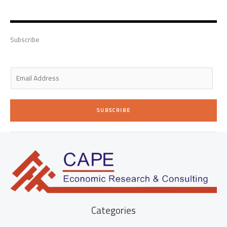
t
e
a
b
u
e
d
g
o
b
r
i
r
o
e
n
a
k
-
m
-
Subscribe
i
f
n
E
m
a
i
SUBSCRIBE
l
*
Categories