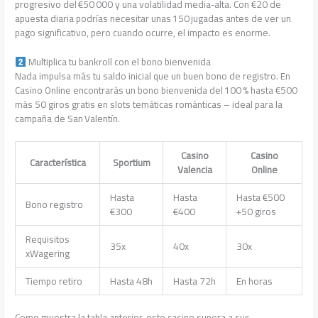
progresivo del €50 000 y una volatilidad media‑alta. Con €20 de
apuesta diaria podrías necesitar unas 150 jugadas antes de ver un
pago significativo, pero cuando ocurre, el impacto es enorme.
Multiplica tu bankroll con el bono bienvenida
Nada impulsa más tu saldo inicial que un buen bono de registro. En
Casino Online encontrarás un bono bienvenida del 100 % hasta €500
más 50 giros gratis en slots temáticas románticas – ideal para la
campaña de San Valentín.
Casino
Casino
Característica
Sportium
Valencia
Online
Hasta
Hasta
Hasta €500
Bono registro
€300
€400
+50 giros
Requisitos
35x
40x
30x
xWagering
Tiempo retiro
Hasta 48h
Hasta 72h
En horas
Como muestra la tabla anterior, este casino supera a sus