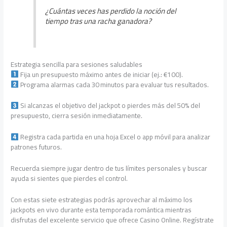
¿Cuántas veces has perdido la noción del
tiempo tras una racha ganadora?
Estrategia sencilla para sesiones saludables
Fija un presupuesto máximo antes de iniciar (ej.: €100).
Programa alarmas cada 30 minutos para evaluar tus resultados.
Si alcanzas el objetivo del jackpot o pierdes más del 50% del
presupuesto, cierra sesión inmediatamente.
Registra cada partida en una hoja Excel o app móvil para analizar
patrones futuros.
Recuerda siempre jugar dentro de tus límites personales y buscar
ayuda si sientes que pierdes el control.
Con estas siete estrategias podrás aprovechar al máximo los
jackpots en vivo durante esta temporada romántica mientras
disfrutas del excelente servicio que ofrece Casino Online. Regístrate