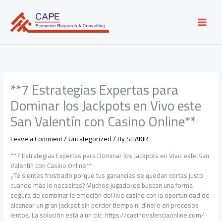
Skip
to
content
**7 Estrategias Expertas para
Dominar los Jackpots en Vivo este
San Valentín con Casino Online**
Leave a Comment
/
Uncategorized
/ By
SHAKIR
**7 Estrategias Expertas para Dominar los Jackpots en Vivo este San
Valentín con Casino Online**
¿Te sientes frustrado porque tus ganancias se quedan cortas justo
cuando más lo necesitas? Muchos jugadores buscan una forma
segura de combinar la emoción del live casino con la oportunidad de
alcanzar un gran jackpot sin perder tiempo ni dinero en procesos
lentos. La solución está a un clic: https://casinovalenciaonline.com/