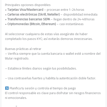
Principales opciones disponibles
•
Tarjetas Visa/Mastercard
– procesan entre 1‑24 horas
•
Carteras electrónicas (Skrill, Neteller)
– disponibilidad inmediata
•
Transferencias bancarias SEPA
– llegan dentro de 24‑48 horas
•
Criptomonedas (Bitcoin, Ethereum)
– casi instantáneas
Al seleccionar cualquiera de estas vías asegúrate de haber
completado los pasos KYC; así evitarás demoras innecesarias.
Buenas prácticas al retirar
– Verifica siempre que la cuenta bancaria o wallet esté a nombre del
titular registrado.
– Establece límites diarios según tus posibilidades.
– Usa contraseñas fuertes y habilita la autenticación doble factor.
Planifica tu sesión y controla el tiempo de juego
El control responsable es clave para disfrutar sin riesgos financieros
ni emocionales.