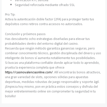
Seguridad reforzada mediante cifrado SSL
Pro Tip:
Activa la autenticación doble factor (2FA) para proteger tanto tus
depósitos como retiros contra accesos no autorizados.
Conclusión y próximos pasos
Has descubierto ocho estrategias diseñadas para elevar tus
probabilidades dentro del entorno digital del casino.
Recuerda que ningún método garantiza ganancias seguras, pero
combinar conocimiento técnico, gestión disciplinada del dinero y uso
inteligente de bonos sí aumenta notablemente tus posibilidades.
Si buscas una plataforma confiable donde aplicar todo lo aprendido,
prueba la experiencia completa que ofrece
https://casinovalenciaonline.com/
. Allí encontrarás bonos atractivos,
una gran variedad de slots, opciones sólidas para apuestas
deportivas, medidas robustas de juego responsable y soporte ágil.
¡Empieza hoy mismo, pon en práctica estos consejos y disfruta del
mejor entretenimiento online sin comprometer tu seguridad ni tu
bolsillo!