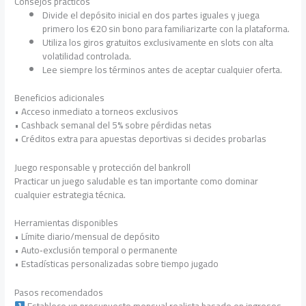
Consejos prácticos
Divide el depósito inicial en dos partes iguales y juega
primero los €20 sin bono para familiarizarte con la plataforma.
Utiliza los giros gratuitos exclusivamente en slots con alta
volatilidad controlada.
Lee siempre los términos antes de aceptar cualquier oferta.
Beneficios adicionales
• Acceso inmediato a torneos exclusivos
• Cashback semanal del 5% sobre pérdidas netas
• Créditos extra para apuestas deportivas si decides probarlas
Juego responsable y protección del bankroll
Practicar un juego saludable es tan importante como dominar
cualquier estrategia técnica.
Herramientas disponibles
• Límite diario/mensual de depósito
• Auto‑exclusión temporal o permanente
• Estadísticas personalizadas sobre tiempo jugado
Pasos recomendados