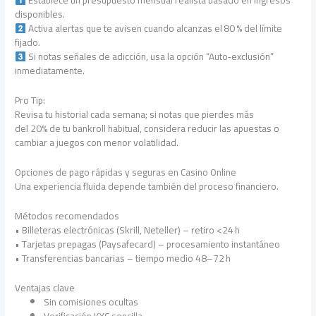
Establece un presupuesto mensual realista basado en ingresos
disponibles.
Activa alertas que te avisen cuando alcanzas el 80 % del límite
fijado.
Si notas señales de adicción, usa la opción “Auto‑exclusión”
inmediatamente.
Pro Tip:
Revisa tu historial cada semana; si notas que pierdes más
del 20% de tu bankroll habitual, considera reducir las apuestas o
cambiar a juegos con menor volatilidad.
Opciones de pago rápidas y seguras en Casino Online
Una experiencia fluida depende también del proceso financiero.
Métodos recomendados
• Billeteras electrónicas (Skrill, Neteller) – retiro <24 h
• Tarjetas prepagas (Paysafecard) – procesamiento instantáneo
• Transferencias bancarias – tiempo medio 48–72 h
Ventajas clave
Sin comisiones ocultas
Verificación KYC sencilla