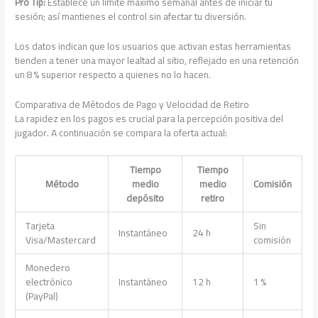
Pro Tip:
Establece un límite máximo semanal antes de iniciar tu
sesión; así mantienes el control sin afectar tu diversión.
Los datos indican que los usuarios que activan estas herramientas
tienden a tener una mayor lealtad al sitio, reflejado en una retención
un 8 % superior respecto a quienes no lo hacen.
Comparativa de Métodos de Pago y Velocidad de Retiro
La rapidez en los pagos es crucial para la percepción positiva del
jugador. A continuación se compara la oferta actual:
Tiempo
Tiempo
Método
medio
medio
Comisión
depósito
retiro
Tarjeta
Sin
Instantáneo
24 h
Visa/Mastercard
comisión
Monedero
electrónico
Instantáneo
12 h
1 %
(PayPal)