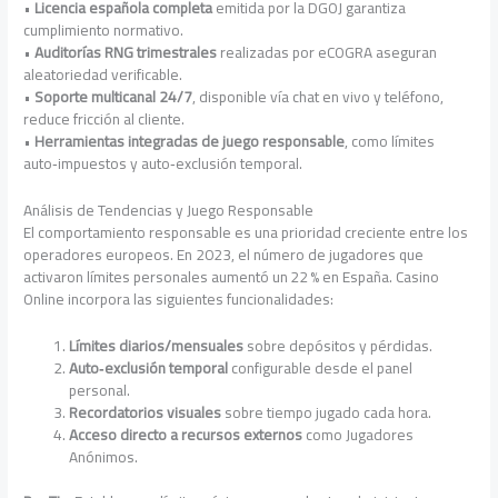
•
Licencia española completa
emitida por la DGOJ garantiza
cumplimiento normativo.
•
Auditorías RNG trimestrales
realizadas por eCOGRA aseguran
aleatoriedad verificable.
•
Soporte multicanal 24/7
, disponible vía chat en vivo y teléfono,
reduce fricción al cliente.
•
Herramientas integradas de juego responsable
, como límites
auto‑impuestos y auto‑exclusión temporal.
Análisis de Tendencias y Juego Responsable
El comportamiento responsable es una prioridad creciente entre los
operadores europeos. En 2023, el número de jugadores que
activaron límites personales aumentó un 22 % en España. Casino
Online incorpora las siguientes funcionalidades:
Límites diarios/mensuales
sobre depósitos y pérdidas.
Auto‑exclusión temporal
configurable desde el panel
personal.
Recordatorios visuales
sobre tiempo jugado cada hora.
Acceso directo a recursos externos
como Jugadores
Anónimos.