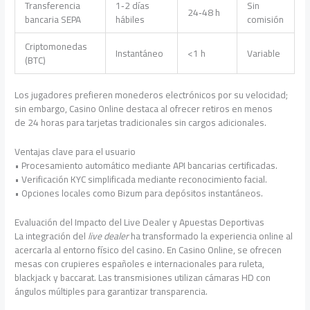
Transferencia
1‑2 días
Sin
24‑48 h
bancaria SEPA
hábiles
comisión
Criptomonedas
Instantáneo
<1 h
Variable
(BTC)
Los jugadores prefieren monederos electrónicos por su velocidad;
sin embargo, Casino Online destaca al ofrecer retiros en menos
de 24 horas para tarjetas tradicionales sin cargos adicionales.
Ventajas clave para el usuario
• Procesamiento automático mediante API bancarias certificadas.
• Verificación KYC simplificada mediante reconocimiento facial.
• Opciones locales como Bizum para depósitos instantáneos.
Evaluación del Impacto del Live Dealer y Apuestas Deportivas
La integración del
live dealer
ha transformado la experiencia online al
acercarla al entorno físico del casino. En Casino Online, se ofrecen
mesas con crupieres españoles e internacionales para ruleta,
blackjack y baccarat. Las transmisiones utilizan cámaras HD con
ángulos múltiples para garantizar transparencia.