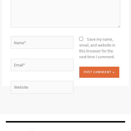
Name*
Save my name,
email, and website in
this browser for the
next time I comment.
Email*
Website