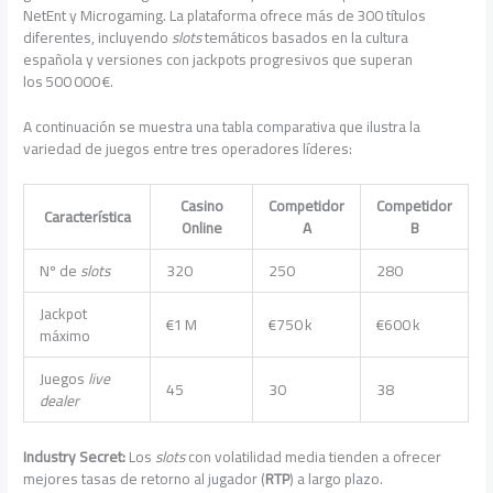
NetEnt y Microgaming. La plataforma ofrece más de 300 títulos
diferentes, incluyendo
slots
temáticos basados en la cultura
española y versiones con jackpots progresivos que superan
los 500 000 €.
A continuación se muestra una tabla comparativa que ilustra la
variedad de juegos entre tres operadores líderes:
Casino
Competidor
Competidor
Característica
Online
A
B
Nº de
slots
320
250
280
Jackpot
€1 M
€750 k
€600 k
máximo
Juegos
live
45
30
38
dealer
Industry Secret:
Los
slots
con volatilidad media tienden a ofrecer
mejores tasas de retorno al jugador (
RTP
) a largo plazo.