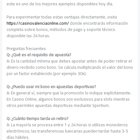
este es uno de los mejores ejemplos disponibles hoy día.
Para experimentar todas estas ventajas directamente, visita
https://casinovalenciaonline.com/
donde encontrarás información
completa sobre bonos, métodos de pago y soporte técnico
disponible las 24 horas.
Preguntas frecuentes
Q: ¿Qué es el requisito de apuesta?
A: Es la cantidad mínima que debes apostar antes de poder retirar el
dinero recibido como bono. Se calcula multiplicando el valor del bono
por un factor establecido (por ejemplo 30x).
Q: ¿Puedo usar mi bono en apuestas deportivas?
A: En general sí, siempre que la promoción lo indique explícitamente.
En Casino Online, algunos bonos son exclusivos para slots mientras
otros permiten apuestas deportivas mediante Sportium.
Q: ¿Cuánto tiempo tarda un retiro?
A: La mayoría se procesa entre 1 y 24 horas si utilizas monederos
electrónicos; las transferencias bancarias pueden tardar hasta 3‑5
días hábiles.