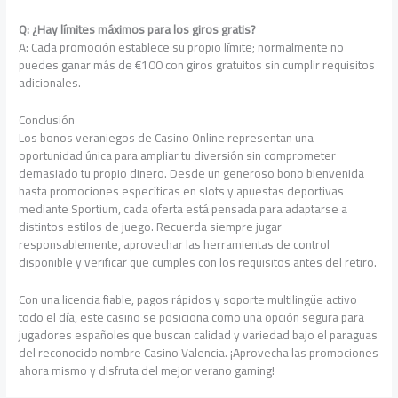
Q: ¿Hay límites máximos para los giros gratis?
A: Cada promoción establece su propio límite; normalmente no
puedes ganar más de €100 con giros gratuitos sin cumplir requisitos
adicionales.
Conclusión
Los bonos veraniegos de Casino Online representan una
oportunidad única para ampliar tu diversión sin comprometer
demasiado tu propio dinero. Desde un generoso bono bienvenida
hasta promociones específicas en slots y apuestas deportivas
mediante Sportium, cada oferta está pensada para adaptarse a
distintos estilos de juego. Recuerda siempre jugar
responsablemente, aprovechar las herramientas de control
disponible y verificar que cumples con los requisitos antes del retiro.
Con una licencia fiable, pagos rápidos y soporte multilingüe activo
todo el día, este casino se posiciona como una opción segura para
jugadores españoles que buscan calidad y variedad bajo el paraguas
del reconocido nombre Casino Valencia. ¡Aprovecha las promociones
ahora mismo y disfruta del mejor verano gaming!