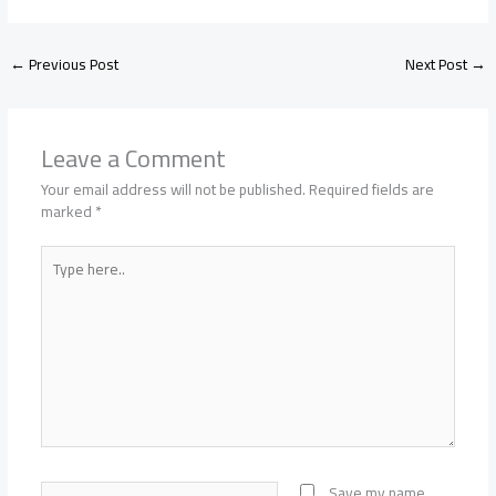
←
Previous Post
Next Post
→
Leave a Comment
Your email address will not be published.
Required fields are
marked
*
Type
here..
Name*
Save my name,