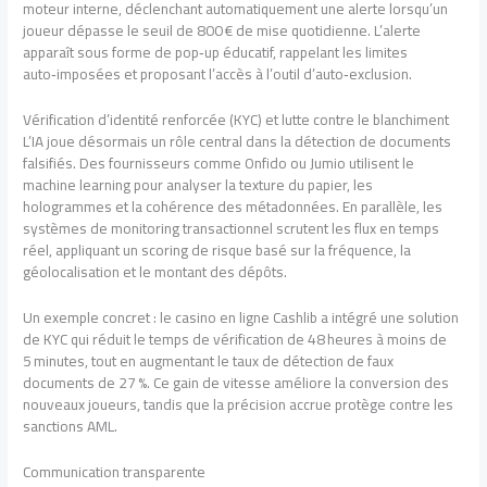
moteur interne, déclenchant automatiquement une alerte lorsqu’un
joueur dépasse le seuil de 800 € de mise quotidienne. L’alerte
apparaît sous forme de pop‑up éducatif, rappelant les limites
auto‑imposées et proposant l’accès à l’outil d’auto‑exclusion.
Vérification d’identité renforcée (KYC) et lutte contre le blanchiment
L’IA joue désormais un rôle central dans la détection de documents
falsifiés. Des fournisseurs comme Onfido ou Jumio utilisent le
machine learning pour analyser la texture du papier, les
hologrammes et la cohérence des métadonnées. En parallèle, les
systèmes de monitoring transactionnel scrutent les flux en temps
réel, appliquant un scoring de risque basé sur la fréquence, la
géolocalisation et le montant des dépôts.
Un exemple concret : le casino en ligne Cashlib a intégré une solution
de KYC qui réduit le temps de vérification de 48 heures à moins de
5 minutes, tout en augmentant le taux de détection de faux
documents de 27 %. Ce gain de vitesse améliore la conversion des
nouveaux joueurs, tandis que la précision accrue protège contre les
sanctions AML.
Communication transparente