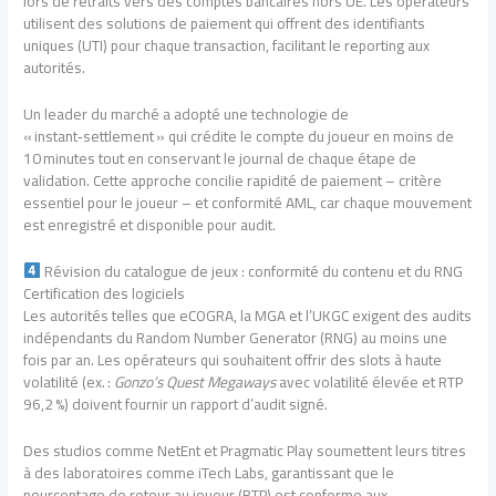
lors de retraits vers des comptes bancaires hors UE. Les opérateurs
utilisent des solutions de paiement qui offrent des identifiants
uniques (UTI) pour chaque transaction, facilitant le reporting aux
autorités.
Un leader du marché a adopté une technologie de
« instant‑settlement » qui crédite le compte du joueur en moins de
10 minutes tout en conservant le journal de chaque étape de
validation. Cette approche concilie rapidité de paiement – critère
essentiel pour le joueur – et conformité AML, car chaque mouvement
est enregistré et disponible pour audit.
Révision du catalogue de jeux : conformité du contenu et du RNG
Certification des logiciels
Les autorités telles que eCOGRA, la MGA et l’UKGC exigent des audits
indépendants du Random Number Generator (RNG) au moins une
fois par an. Les opérateurs qui souhaitent offrir des slots à haute
volatilité (ex. :
Gonzo’s Quest Megaways
avec volatilité élevée et RTP
96,2 %) doivent fournir un rapport d’audit signé.
Des studios comme NetEnt et Pragmatic Play soumettent leurs titres
à des laboratoires comme iTech Labs, garantissant que le
pourcentage de retour au joueur (RTP) est conforme aux