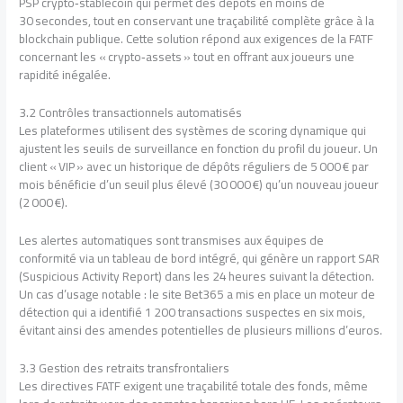
PSP crypto‑stablecoin qui permet des dépôts en moins de
30 secondes, tout en conservant une traçabilité complète grâce à la
blockchain publique. Cette solution répond aux exigences de la FATF
concernant les « crypto‑assets » tout en offrant aux joueurs une
rapidité inégalée.
3.2 Contrôles transactionnels automatisés
Les plateformes utilisent des systèmes de scoring dynamique qui
ajustent les seuils de surveillance en fonction du profil du joueur. Un
client « VIP » avec un historique de dépôts réguliers de 5 000 € par
mois bénéficie d’un seuil plus élevé (30 000 €) qu’un nouveau joueur
(2 000 €).
Les alertes automatiques sont transmises aux équipes de
conformité via un tableau de bord intégré, qui génère un rapport SAR
(Suspicious Activity Report) dans les 24 heures suivant la détection.
Un cas d’usage notable : le site Bet365 a mis en place un moteur de
détection qui a identifié 1 200 transactions suspectes en six mois,
évitant ainsi des amendes potentielles de plusieurs millions d’euros.
3.3 Gestion des retraits transfrontaliers
Les directives FATF exigent une traçabilité totale des fonds, même