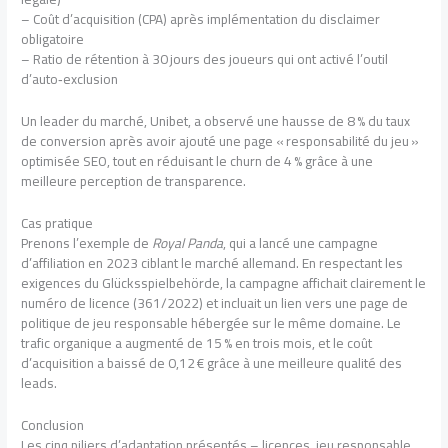
– Coût d’acquisition (CPA) après implémentation du disclaimer
obligatoire
– Ratio de rétention à 30 jours des joueurs qui ont activé l’outil
d’auto‑exclusion
Un leader du marché, Unibet, a observé une hausse de 8 % du taux
de conversion après avoir ajouté une page « responsabilité du jeu »
optimisée SEO, tout en réduisant le churn de 4 % grâce à une
meilleure perception de transparence.
Cas pratique
Prenons l’exemple de
Royal Panda
, qui a lancé une campagne
d’affiliation en 2023 ciblant le marché allemand. En respectant les
exigences du Glücksspielbehörde, la campagne affichait clairement le
numéro de licence (361/2022) et incluait un lien vers une page de
politique de jeu responsable hébergée sur le même domaine. Le
trafic organique a augmenté de 15 % en trois mois, et le coût
d’acquisition a baissé de 0,12 € grâce à une meilleure qualité des
leads.
Conclusion
Les cinq piliers d’adaptation présentés – licences, jeu responsable,