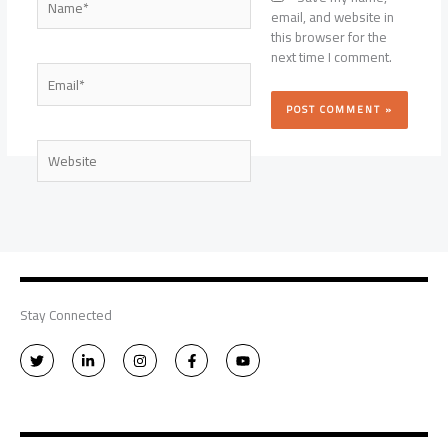
email, and website in
this browser for the
next time I comment.
Email*
Website
Stay Connected
T
L
I
F
Y
w
i
n
a
o
i
n
s
c
u
t
k
t
e
t
t
e
a
b
u
e
d
g
o
b
r
i
r
o
e
n
a
k