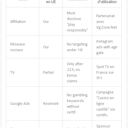
en UE
d’utilisation
Must
Partenariat
disclose
Affiliation
Oui
avec
“play
Vg Zone.Net
responsibly”
Instagram
Réseaux
No targeting
Oui
ads with age
sociaux
under 18
gate
Only after
Spot TV en
22 h, no
TV
Partiel
France sur
bonus
TF1
claims
Campagne
No gambling
“Casino en
keywords
Google Ads
Restreint
ligne
without
cashlib” via
certif.
certific.
Sponsor