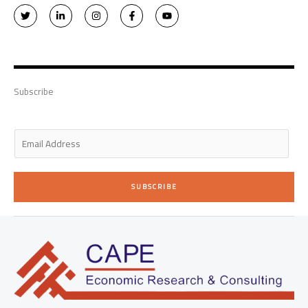
T
L
I
F
Y
w
i
n
a
o
i
n
s
c
u
t
k
t
e
t
t
e
a
b
u
e
d
g
o
b
r
i
r
o
e
n
a
k
-
m
-
Subscribe
i
f
n
E
m
a
i
SUBSCRIBE
l
*