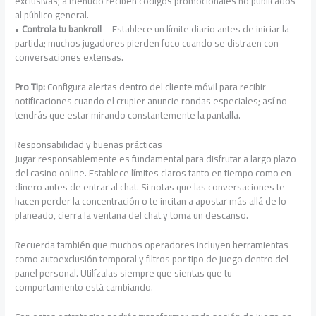
exclusivas; a menudo reciben códigos promocionales no publicados
al público general.
•
Controla tu bankroll
– Establece un límite diario antes de iniciar la
partida; muchos jugadores pierden foco cuando se distraen con
conversaciones extensas.
Pro Tip:
Configura alertas dentro del cliente móvil para recibir
notificaciones cuando el crupier anuncie rondas especiales; así no
tendrás que estar mirando constantemente la pantalla.
Responsabilidad y buenas prácticas
Jugar responsablemente es fundamental para disfrutar a largo plazo
del casino online. Establece límites claros tanto en tiempo como en
dinero antes de entrar al chat. Si notas que las conversaciones te
hacen perder la concentración o te incitan a apostar más allá de lo
planeado, cierra la ventana del chat y toma un descanso.
Recuerda también que muchos operadores incluyen herramientas
como autoexclusión temporal y filtros por tipo de juego dentro del
panel personal. Utilízalas siempre que sientas que tu
comportamiento está cambiando.