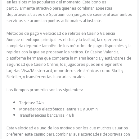
en las slots más populares del momento. Este bono es
particularmente atractivo para quienes combinan apuestas
deportivas a través de Sportium con juegos de casino; al usar ambos
servicios se acumulan puntos adicionales al instante.
Métodos de pago y velocidad de retiros en Casino Valencia
Aunque el enfoque principal es el chat y la lealtad, la experiencia
completa depende también de los métodos de pago disponibles y la
rapidez con la que se procesan los retiros. En Casino Valencia,
plataforma hermana que comparte la misma licencia y estándares de
seguridad que Casino Online, los jugadores pueden elegir entre
tarjetas Visa/Mastercard, monederos electrónicos como Skrill y
Neteller, y transferencias bancarias locales.
Los tiempos promedio son los siguientes:
Tarjetas: 24 h
Monederos electrónicos: entre 10 y 30 min
Transferencias bancarias: 48 h
Esta velocidad es uno de los motivos por los que muchos usuarios
prefieren este casino para combinar sus actividades deportivas con