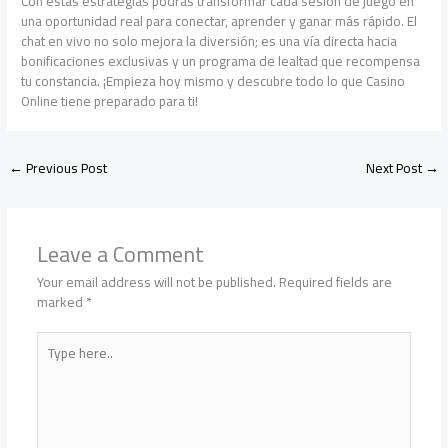
Con estas estrategias podrás transformar cada sesión de juego en
una oportunidad real para conectar, aprender y ganar más rápido. El
chat en vivo no solo mejora la diversión; es una vía directa hacia
bonificaciones exclusivas y un programa de lealtad que recompensa
tu constancia. ¡Empieza hoy mismo y descubre todo lo que Casino
Online tiene preparado para ti!
←
Previous Post
Next Post
→
Leave a Comment
Your email address will not be published.
Required fields are
marked
*
Type
here..