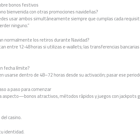
obre bonos festivos
ono bienvenida con otras promociones navideñas?
edes usar ambos simultáneamente siempre que cumplas cada requisito
perder ninguno.”
an normalmente los retiros durante Navidad?
an entre 12‑48 horas si utilizas e‑wallets; las transferencias bancaria
en fecha límite?
n usarse dentro de 48–72 horas desde su activación; pasar ese periodo 
paso a paso para comenzar
a aspecto—bonos atractivos, métodos rápidos y juegos con jackpots 
 del casino.
tu identidad.