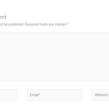
ent
ot be published.
Required fields are marked
*
Email*
Website