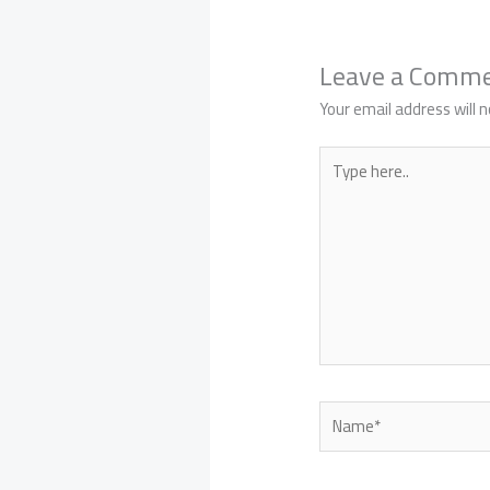
Leave a Comm
Your email address will n
Type
here..
Name*