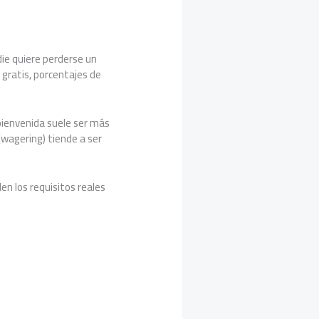
ie quiere perderse un
 gratis, porcentajes de
bienvenida suele ser más
(wagering) tiende a ser
en los requisitos reales