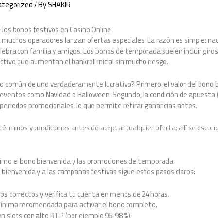
ategorized
/ By
SHAKIR
 los bonos festivos en Casino Online
 muchos operadores lanzan ofertas especiales. La razón es simple: nad
lebra con familia y amigos. Los bonos de temporada suelen incluir giros
ctivo que aumentan el bankroll inicial sin mucho riesgo.
no común de uno verdaderamente lucrativo? Primero, el valor del bono 
 eventos como Navidad o Halloween. Segundo, la condición de apuesta 
periodos promocionales, lo que permite retirar ganancias antes.
términos y condiciones antes de aceptar cualquier oferta; allí se escond
imo el bono bienvenida y las promociones de temporada
o bienvenida y a las campañas festivas sigue estos pasos claros:
s correctos y verifica tu cuenta en menos de 24 horas.
mínima recomendada para activar el bono completo.
s en slots con alto RTP (por ejemplo 96‑98 %).