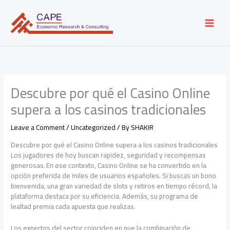
Skip
to
content
Descubre por qué el Casino Online
supera a los casinos tradicionales
Leave a Comment
/
Uncategorized
/ By
SHAKIR
Descubre por qué el Casino Online supera a los casinos tradicionales
Los jugadores de hoy buscan rapidez, seguridad y recompensas
generosas. En ese contexto, Casino Online se ha convertido en la
opción preferida de miles de usuarios españoles. Si buscas un bono
bienvenida, una gran variedad de slots y retiros en tiempo récord, la
plataforma destaca por su eficiencia. Además, su programa de
lealtad premia cada apuesta que realizas.
Los expertos del sector coinciden en que la combinación de