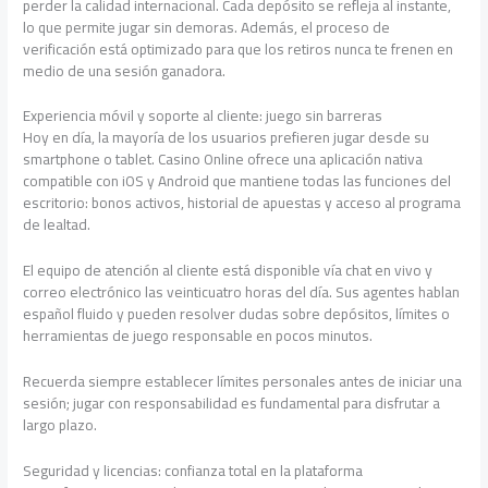
perder la calidad internacional. Cada depósito se refleja al instante,
lo que permite jugar sin demoras. Además, el proceso de
verificación está optimizado para que los retiros nunca te frenen en
medio de una sesión ganadora.
Experiencia móvil y soporte al cliente: juego sin barreras
Hoy en día, la mayoría de los usuarios prefieren jugar desde su
smartphone o tablet. Casino Online ofrece una aplicación nativa
compatible con iOS y Android que mantiene todas las funciones del
escritorio: bonos activos, historial de apuestas y acceso al programa
de lealtad.
El equipo de atención al cliente está disponible vía chat en vivo y
correo electrónico las veinticuatro horas del día. Sus agentes hablan
español fluido y pueden resolver dudas sobre depósitos, límites o
herramientas de juego responsable en pocos minutos.
Recuerda siempre establecer límites personales antes de iniciar una
sesión; jugar con responsabilidad es fundamental para disfrutar a
largo plazo.
Seguridad y licencias: confianza total en la plataforma