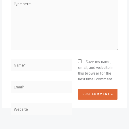
Type
here..
Name*
Save my name,
email, and website in
this browser for the
next time I comment.
Email*
Website