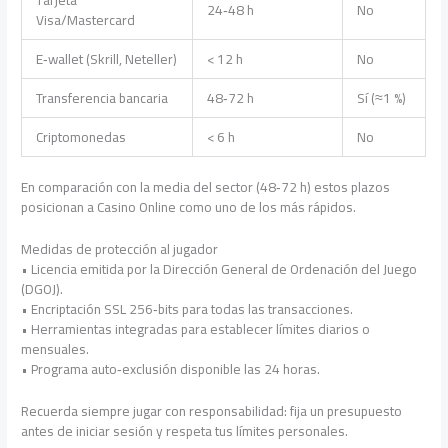
24‑48 h
No
Visa/Mastercard
E‑wallet (Skrill, Neteller)
< 12 h
No
Transferencia bancaria
48‑72 h
Sí (≈1 %)
Criptomonedas
< 6 h
No
En comparación con la media del sector (48‑72 h) estos plazos
posicionan a Casino Online como uno de los más rápidos.
Medidas de protección al jugador
• Licencia emitida por la Dirección General de Ordenación del Juego
(DGOJ).
• Encriptación SSL 256‑bits para todas las transacciones.
• Herramientas integradas para establecer límites diarios o
mensuales.
• Programa auto‑exclusión disponible las 24 horas.
Recuerda siempre jugar con responsabilidad: fija un presupuesto
antes de iniciar sesión y respeta tus límites personales.