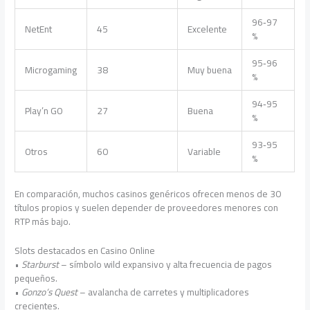
96‑97
NetEnt
45
Excelente
%
95‑96
Microgaming
38
Muy buena
%
94‑95
Play’n GO
27
Buena
%
93‑95
Otros
60
Variable
%
En comparación, muchos casinos genéricos ofrecen menos de 30
títulos propios y suelen depender de proveedores menores con
RTP más bajo.
Slots destacados en Casino Online
•
Starburst
– símbolo wild expansivo y alta frecuencia de pagos
pequeños.
•
Gonzo’s Quest
– avalancha de carretes y multiplicadores
crecientes.