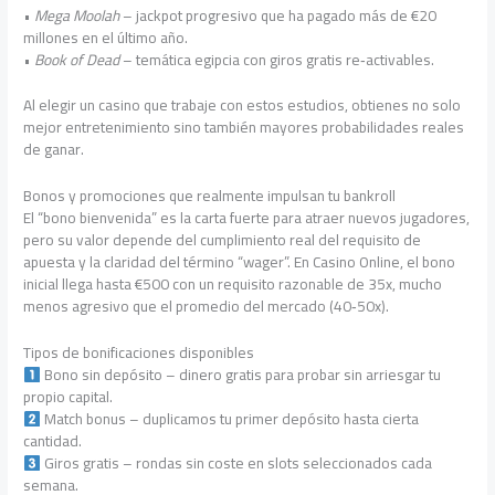
•
Mega Moolah
– jackpot progresivo que ha pagado más de €20
millones en el último año.
•
Book of Dead
– temática egipcia con giros gratis re‑activables.
Al elegir un casino que trabaje con estos estudios, obtienes no solo
mejor entretenimiento sino también mayores probabilidades reales
de ganar.
Bonos y promociones que realmente impulsan tu bankroll
El “bono bienvenida” es la carta fuerte para atraer nuevos jugadores,
pero su valor depende del cumplimiento real del requisito de
apuesta y la claridad del término “wager”. En Casino Online, el bono
inicial llega hasta €500 con un requisito razonable de 35x, mucho
menos agresivo que el promedio del mercado (40‑50x).
Tipos de bonificaciones disponibles
Bono sin depósito – dinero gratis para probar sin arriesgar tu
propio capital.
Match bonus – duplicamos tu primer depósito hasta cierta
cantidad.
Giros gratis – rondas sin coste en slots seleccionados cada
semana.