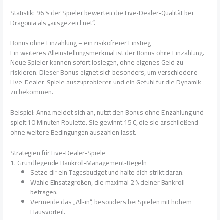
Statistik: 96 % der Spieler bewerten die Live‑Dealer‑Qualität bei
Dragonia als „ausgezeichnet“.
Bonus ohne Einzahlung – ein risikofreier Einstieg
Ein weiteres Alleinstellungsmerkmal ist der Bonus ohne Einzahlung.
Neue Spieler können sofort loslegen, ohne eigenes Geld zu
riskieren. Dieser Bonus eignet sich besonders, um verschiedene
Live‑Dealer‑Spiele auszuprobieren und ein Gefühl für die Dynamik
zu bekommen.
Beispiel: Anna meldet sich an, nutzt den Bonus ohne Einzahlung und
spielt 10 Minuten Roulette. Sie gewinnt 15 €, die sie anschließend
ohne weitere Bedingungen auszahlen lässt.
Strategien für Live‑Dealer‑Spiele
1. Grundlegende Bankroll‑Management‑Regeln
Setze dir ein Tagesbudget und halte dich strikt daran.
Wähle Einsatzgrößen, die maximal 2 % deiner Bankroll
betragen.
Vermeide das „All‑in“, besonders bei Spielen mit hohem
Hausvorteil.