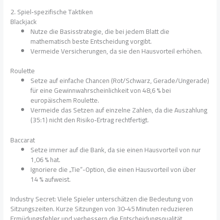
2. Spiel‑spezifische Taktiken
Blackjack
Nutze die Basisstrategie, die bei jedem Blatt die
mathematisch beste Entscheidung vorgibt.
Vermeide Versicherungen, da sie den Hausvorteil erhöhen.
Roulette
Setze auf einfache Chancen (Rot/Schwarz, Gerade/Ungerade)
für eine Gewinnwahrscheinlichkeit von 48,6 % bei
europäischem Roulette.
Vermeide das Setzen auf einzelne Zahlen, da die Auszahlung
(35:1) nicht den Risiko‑Ertrag rechtfertigt.
Baccarat
Setze immer auf die Bank, da sie einen Hausvorteil von nur
1,06 % hat.
Ignoriere die „Tie“-Option, die einen Hausvorteil von über
14 % aufweist.
Industry Secret: Viele Spieler unterschätzen die Bedeutung von
Sitzungszeiten. Kurze Sitzungen von 30‑45 Minuten reduzieren
Ermüdungsfehler und verbessern die Entscheidungsqualität.