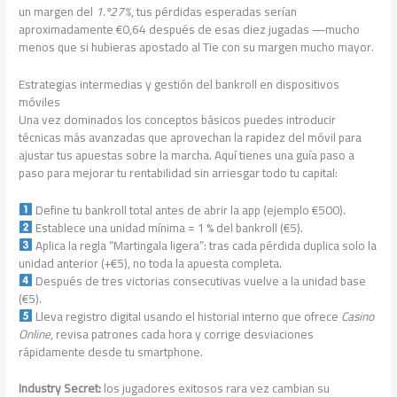
un margen del
1.º27%
, tus pérdidas esperadas serían
aproximadamente €0,64 después de esas diez jugadas —mucho
menos que si hubieras apostado al Tie con su margen mucho mayor.
Estrategias intermedias y gestión del bankroll en dispositivos
móviles
Una vez dominados los conceptos básicos puedes introducir
técnicas más avanzadas que aprovechan la rapidez del móvil para
ajustar tus apuestas sobre la marcha. Aquí tienes una guía paso a
paso para mejorar tu rentabilidad sin arriesgar todo tu capital:
Define tu bankroll total antes de abrir la app (ejemplo €500).
Establece una unidad mínima = 1 % del bankroll (€5).
Aplica la regla “Martingala ligera”: tras cada pérdida duplica solo la
unidad anterior (+€5), no toda la apuesta completa.
Después de tres victorias consecutivas vuelve a la unidad base
(€5).
Lleva registro digital usando el historial interno que ofrece
Casino
Online
, revisa patrones cada hora y corrige desviaciones
rápidamente desde tu smartphone.
Industry Secret:
los jugadores exitosos rara vez cambian su