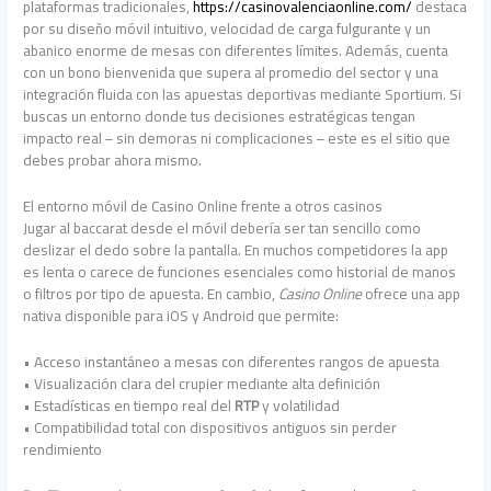
plataformas tradicionales,
https://casinovalenciaonline.com/
destaca
por su diseño móvil intuitivo, velocidad de carga fulgurante y un
abanico enorme de mesas con diferentes límites. Además, cuenta
con un bono bienvenida que supera al promedio del sector y una
integración fluida con las apuestas deportivas mediante Sportium. Si
buscas un entorno donde tus decisiones estratégicas tengan
impacto real – sin demoras ni complicaciones – este es el sitio que
debes probar ahora mismo.
El entorno móvil de Casino Online frente a otros casinos
Jugar al baccarat desde el móvil debería ser tan sencillo como
deslizar el dedo sobre la pantalla. En muchos competidores la app
es lenta o carece de funciones esenciales como historial de manos
o filtros por tipo de apuesta. En cambio,
Casino Online
ofrece una app
nativa disponible para iOS y Android que permite:
• Acceso instantáneo a mesas con diferentes rangos de apuesta
• Visualización clara del crupier mediante alta definición
• Estadísticas en tiempo real del
RTP
y volatilidad
• Compatibilidad total con dispositivos antiguos sin perder
rendimiento