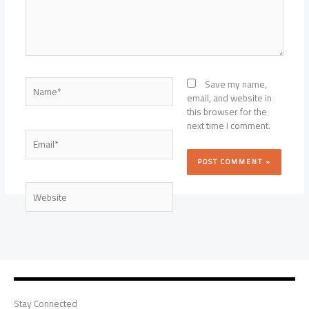
Name*
Save my name,
email, and website in
this browser for the
next time I comment.
Email*
Website
Stay Connected