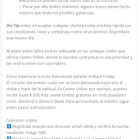
electrónicos pueden tardar varios días en procesarse.
– Pasar por alto límites máximos: algunos bonos tienen techo
máximo que limita tus posibles ganancias.
Pro Tip:
antes de aceptar cualquier oferta escribe una lista rápida con
sus condiciones clave y compárala contra otras promos disponibles
ese mismo día.
Al evitar estos fallos podrás enfocarte en las ventajas reales que
ofrece Casino Online, donde la claridad contractual es una prioridad y
las restricciones son razonables.
Cómo maximizar tu bono bienvenida durante el Black Friday
El corazón del evento suele ser un
bono bienvenida
mejorado al
doble o triple de lo habitual. En Casino Online, por ejemplo, puedes
recibir hasta € 500 más veinte tiradas gratuitas en slots populares
como
Starburst
o
Gonzo’s Quest
. Para aprovecharlo al máximo sigue
estos pasos estructurados.
Guía paso a paso
Regístrate usando una dirección email válida y verifica tu cuenta
mediante código SMS.
Realiza tu primer depósito cumpliendo con el monto mínimo