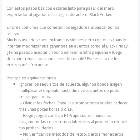
Con estos pasos básicos estarás listo para pasar del mero
espectador al jugador estratégico durante el Black Friday.
Errores comunes que cometen los jugadores al buscar bonos
festivos
Muchos usuarios caen en trampas simples pero costosas cuando
intentan maximizar sus ganancias en eventos como el Black Friday.
¿Te ha pasado aceptar un bono sin leer la letra pequeña y luego
descubrir requisitos imposibles de cumplir? Ese es uno de los
errores más frecuentes.
Principales equivocaciones
Ignorar los requisitos de apuesta: algunos bonos exigen
multiplicar el depósito hasta diez veces antes de poder
retirar ganancias.
– Olvidar las fechas límite: las promociones suelen caducar
tras unas pocas horas o días.
– Elegir juegos con bajo RTP: apostar en máquinas
tragamonedas con retornos inferiores al promedio reduce
tus probabilidades.
– No verificar los métodos de retiro: ciertos monederos