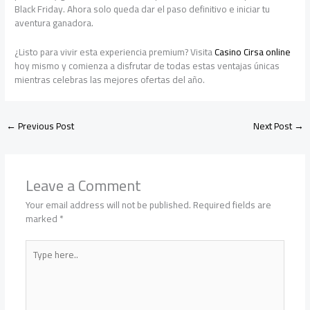
Black Friday. Ahora solo queda dar el paso definitivo e iniciar tu
aventura ganadora.
¿Listo para vivir esta experiencia premium? Visita
Casino Cirsa online
hoy mismo y comienza a disfrutar de todas estas ventajas únicas
mientras celebras las mejores ofertas del año.​
←
Previous Post
Next Post
→
Leave a Comment
Your email address will not be published.
Required fields are
marked
*
Type
here..