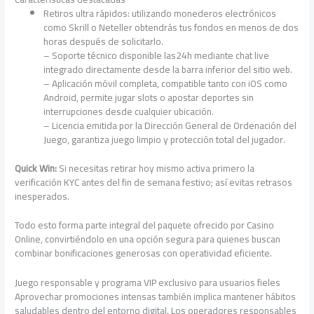
Retiros ultra rápidos: utilizando monederos electrónicos
como Skrill o Neteller obtendrás tus fondos en menos de dos
horas después de solicitarlo.
– Soporte técnico disponible las24h mediante chat live
integrado directamente desde la barra inferior del sitio web.
– Aplicación móvil completa, compatible tanto con iOS como
Android, permite jugar slots o apostar deportes sin
interrupciones desde cualquier ubicación.
– Licencia emitida por la Dirección General de Ordenación del
Juego, garantiza juego limpio y protección total del jugador.
Quick Win:
Si necesitas retirar hoy mismo activa primero la
verificación KYC antes del fin de semana festivo; así evitas retrasos
inesperados.
Todo esto forma parte integral del paquete ofrecido por Casino
Online, convirtiéndolo en una opción segura para quienes buscan
combinar bonificaciones generosas con operatividad eficiente.
Juego responsable y programa VIP exclusivo para usuarios fieles
Aprovechar promociones intensas también implica mantener hábitos
saludables dentro del entorno digital. Los operadores responsables