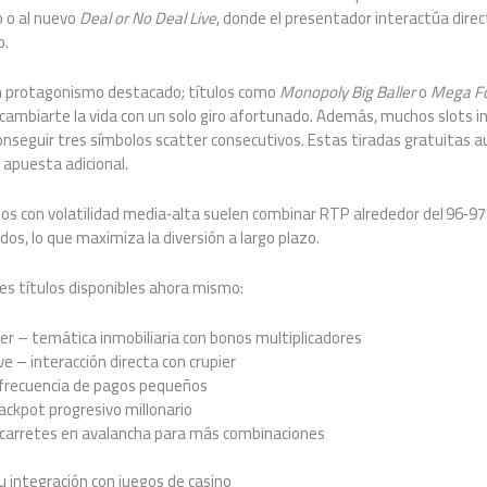
o o al nuevo
Deal or No Deal Live
, donde el presentador interactúa dir
o.
 protagonismo destacado; títulos como
Monopoly Big Baller
o
Mega F
cambiarte la vida con un solo giro afortunado. Además, muchos slots i
conseguir tres símbolos scatter consecutivos. Estas tiradas gratuitas
 apuesta adicional.​
os con volatilidad media‑alta suelen combinar RTP alrededor del 96‑9
s, lo que maximiza la diversión a largo plazo.
res títulos disponibles ahora mismo:
er – temática inmobiliaria con bonos multiplicadores
ve – interacción directa con crupier
 frecuencia de pagos pequeños
ackpot progresivo millonario
carretes en avalancha para más combinaciones
 integración con juegos de casino