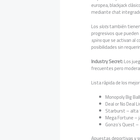
europea, blackjack clásic
mediante chat integrad
Los
slots
también tienen
progresivos que pueden 
spins
que se activan al 
posibilidades sin requerir
Industry Secret:
Los jueg
frecuentes pero moderado
Lista rápida de los mejo
Monopoly Big Ball
Deal or No Deal Li
Starburst – alta
Mega Fortune – j
Gonzo’s Quest – 
Apuestas deportivas y su