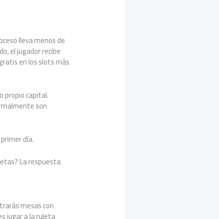
roceso lleva menos de
o, el jugador recibe
gratis en los slots más
 propio capital.
normalmente son
primer día.
metas? La respuesta
ontrarás mesas con
s jugar a la ruleta