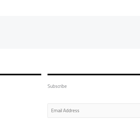
Subscribe
E
m
a
i
l