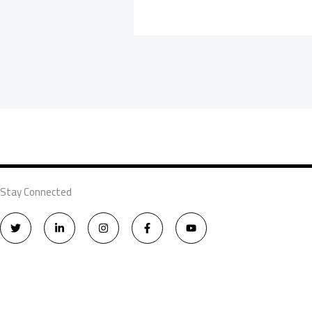
Stay Connected
T
L
I
F
Y
w
i
n
a
o
i
n
s
c
u
t
k
t
e
t
t
e
a
b
u
e
d
g
o
b
r
i
r
o
e
n
a
k
-
m
-
i
f