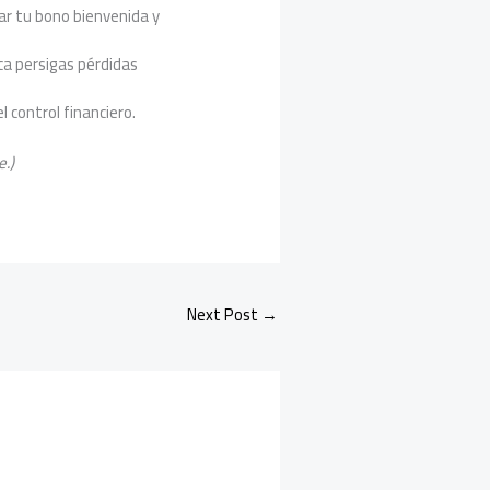
mar tu bono bienvenida y
ca persigas pérdidas
 control financiero.
e.)
Next Post
→