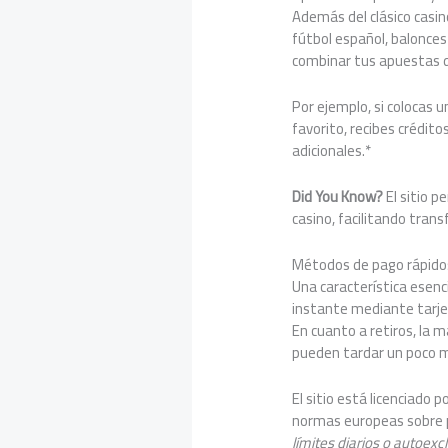
Además del clásico casi
fútbol español, balonce
combinar tus apuestas de
Por ejemplo, si colocas 
favorito, recibes crédit
adicionales.*
Did You Know?
El sitio 
casino, facilitando tra
Métodos de pago rápidos 
Una característica esenc
instante mediante tarjet
En cuanto a retiros, la m
pueden tardar un poco m
El sitio está licenciad
normas europeas sobre p
límites diarios o autoexc