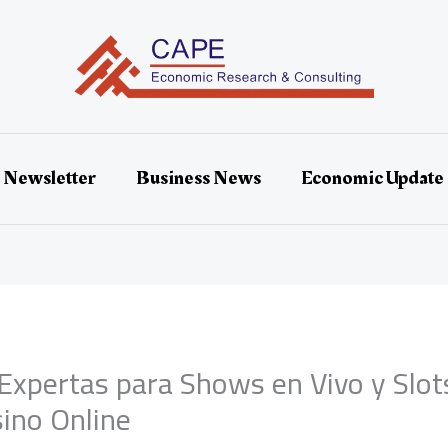
 Newsletter
Business News
Economic Update
 Expertas para Shows en Vivo y Slot
sino Online