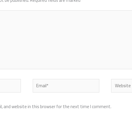
ot be published.
Required fields are marked
*
Email*
Website
, and website in this browser for the next time I comment.