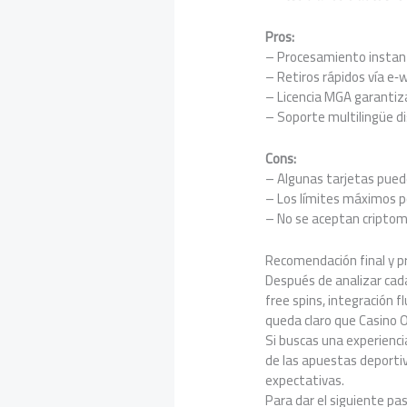
Pros:
– Procesamiento instan
– Retiros rápidos vía e‑
– Licencia MGA garantiz
– Soporte multilingüe di
Cons:
– Algunas tarjetas puede
– Los límites máximos p
– No se aceptan cript
Recomendación final y pr
Después de analizar cada
free spins, integración 
queda claro que Casino O
Si buscas una experienci
de las apuestas deporti
expectativas.
Para dar el siguiente pa