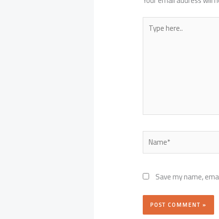
Your email address will n
Type
here..
Name*
Save my name, email