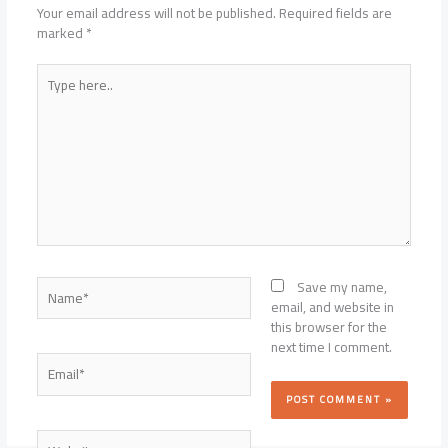
Your email address will not be published.
Required fields are
marked
*
Type
here..
Name*
Save my name,
email, and website in
this browser for the
next time I comment.
Email*
Website