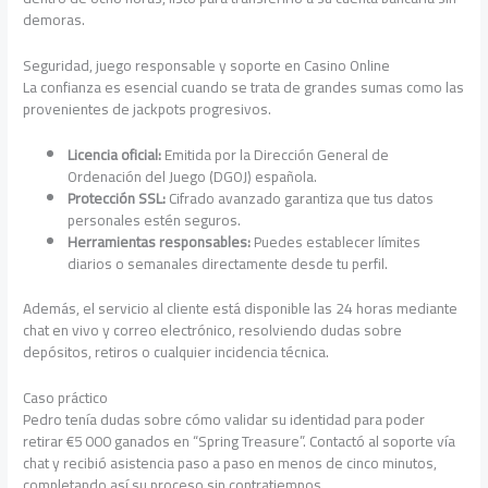
demoras.
Seguridad, juego responsable y soporte en Casino Online
La confianza es esencial cuando se trata de grandes sumas como las
provenientes de jackpots progresivos.
Licencia oficial:
Emitida por la Dirección General de
Ordenación del Juego (DGOJ) española.
Protección SSL:
Cifrado avanzado garantiza que tus datos
personales estén seguros.
Herramientas responsables:
Puedes establecer límites
diarios o semanales directamente desde tu perfil.
Además, el servicio al cliente está disponible las 24 horas mediante
chat en vivo y correo electrónico, resolviendo dudas sobre
depósitos, retiros o cualquier incidencia técnica.
Caso práctico
Pedro tenía dudas sobre cómo validar su identidad para poder
retirar €5 000 ganados en “Spring Treasure”. Contactó al soporte vía
chat y recibió asistencia paso a paso en menos de cinco minutos,
completando así su proceso sin contratiempos.