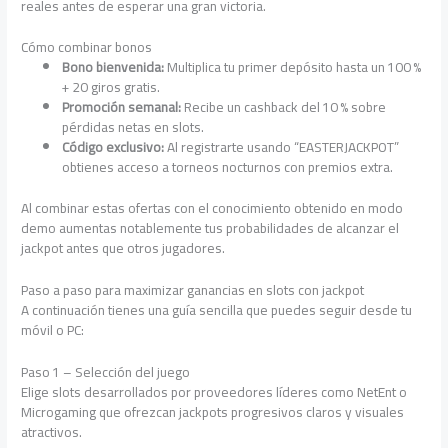
reales antes de esperar una gran victoria.
Cómo combinar bonos
Bono bienvenida:
Multiplica tu primer depósito hasta un 100 %
+ 20 giros gratis.
Promoción semanal:
Recibe un cashback del 10 % sobre
pérdidas netas en slots.
Código exclusivo:
Al registrarte usando “EASTERJACKPOT”
obtienes acceso a torneos nocturnos con premios extra.
Al combinar estas ofertas con el conocimiento obtenido en modo
demo aumentas notablemente tus probabilidades de alcanzar el
jackpot antes que otros jugadores.
Paso a paso para maximizar ganancias en slots con jackpot
A continuación tienes una guía sencilla que puedes seguir desde tu
móvil o PC:
Paso 1 – Selección del juego
Elige slots desarrollados por proveedores líderes como NetEnt o
Microgaming que ofrezcan jackpots progresivos claros y visuales
atractivos.