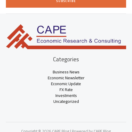
SUBSCRIBE
l
*
Categories
Business News
Economic Newsletter
Economic Update
FX Rate
Investments
Uncategorized
Copyright © 2026 CAPE Blog | Powered by CAPE Blog