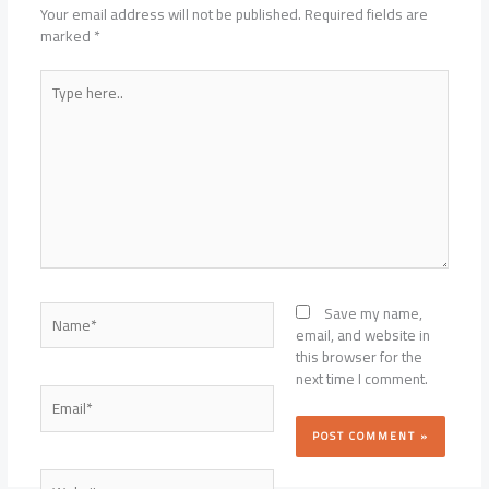
Your email address will not be published.
Required fields are
marked
*
Type
here..
Name*
Save my name,
email, and website in
this browser for the
next time I comment.
Email*
Website