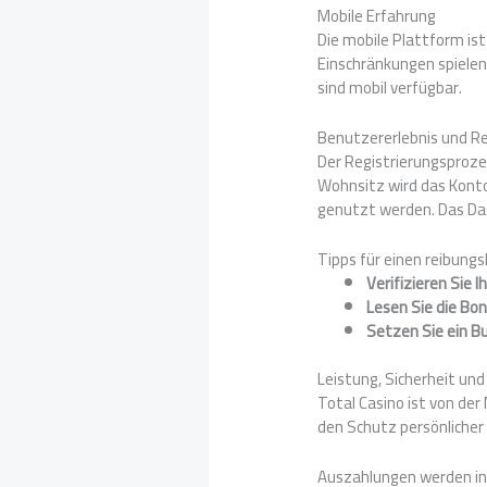
Mobile Erfahrung
Die mobile Plattform is
Einschränkungen spielen.
sind mobil verfügbar.
Benutzererlebnis und Re
Der Registrierungsproze
Wohnsitz wird das Konto 
genutzt werden. Das Das
Tipps für einen reibungs
Verifizieren Sie I
Lesen Sie die B
Setzen Sie ein B
Leistung, Sicherheit un
Total Casino ist von der
den Schutz persönlicher
Auszahlungen werden in 