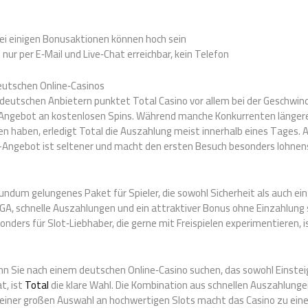
i einigen Bonusaktionen können hoch sein
nur per E‑Mail und Live‑Chat erreichbar, kein Telefon
eutschen Online‑Casinos
 deutschen Anbietern punktet Total Casino vor allem bei der Geschwind
ngebot an kostenlosen Spins. Während manche Konkurrenten länger
en haben, erledigt Total die Auszahlung meist innerhalb eines Tages. 
Angebot ist seltener und macht den ersten Besuch besonders lohnen
rundum gelungenes Paket für Spieler, die sowohl Sicherheit als auch ei
MGA, schnelle Auszahlungen und ein attraktiver Bonus ohne Einzahlung
onders für Slot‑Liebhaber, die gerne mit Freispielen experimentieren, 
 Sie nach einem deutschen Online‑Casino suchen, das sowohl Einstei
at, ist
Total
die klare Wahl. Die Kombination aus schnellen Auszahlung
iner großen Auswahl an hochwertigen Slots macht das Casino zu ein