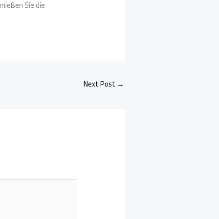
nießen Sie die
Next Post
→