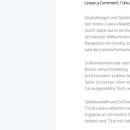
Leave a Comment
/
Unc
Glücksbringer und Spiels
Der Online‑Casino‑Markt
sticht dabei durch ein k
attraktiver Willkommens
Navigation ist intuitiv, 
weil die Lizenzinformat
Schlüsselmerkmale und
Bonus ohne Einzahlung
Ein besonders starkes A
Spins zu testen, ohne ei
für ausgewählte Slots 
Spielauswahl und Softw
Total Casino arbeitet 
Ergebnis ist ein breite
beliebt sind Titel mit h