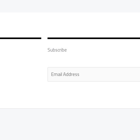
Subscribe
E
m
a
i
l
*