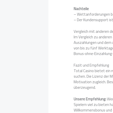
Nachteile
– Wettanforderungen be
– Der Kundensupport ist 
Vergleich mit anderen d
Im Vergleich zu anderen
Auszahlungen und dem A
von bis zu fünf Werktag
Bonus‑ohne‑Einzahlung-
Fazit und Empfehlung
Total Casino bietet ein 
suchen. Die Lizenz der 
Motivation zugleich. Bes
überzeugend.
Unsere Empfehlung:
Wenn
Spielern viel zu bieten h
Willkommensbonus und e