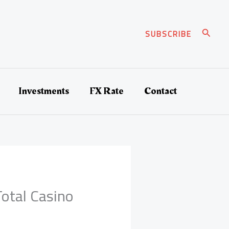
Search
SUBSCRIBE
Investments
FX Rate
Contact
Total Casino