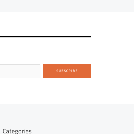
SUBSCRIBE
Categories