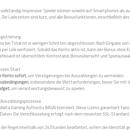
t vollständig responsive. Spieler können sowohl auf Smartphones als a
 Die Ladezeiten sind kurz, und alle Bonusfunktionen, einschließlich d
gistrierung
ss bei Total ist in wenigen Schritten abgeschlossen. Nach Eingabe von
per Link verifiziert. Sobald das Konto aktiv ist, kann der Bonus ohne 
hboard ist übersichtlich: Kontostand, Bonusübersicht und Spielauswahl
losen Start
hr Konto sofort
, um Verzögerungen bei Auszahlungen zu vermeiden.
onusbedingungen
, insbesondere die Wettanforderungen, bevor Sie mit 
udget
, um verantwortungsbewusst zu spielen.
d Auszahlungsprozesse
 Malta Gaming Authority (MGA) lizenziert. Diese Lizenz garantiert fai
 Daten. Die Verschlüsselung erfolgt nach dem neuesten SSL‑Standard.
der Regel innerhalb von 24 Stunden bearbeitet, sofern die Identität g