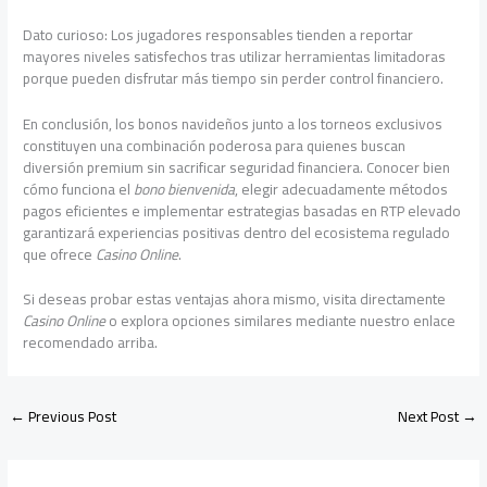
Dato curioso: Los jugadores responsables tienden a reportar
mayores niveles satisfechos tras utilizar herramientas limitadoras
porque pueden disfrutar más tiempo sin perder control financiero.
En conclusión, los bonos navideños junto a los torneos exclusivos
constituyen una combinación poderosa para quienes buscan
diversión premium sin sacrificar seguridad financiera. Conocer bien
cómo funciona el
bono bienvenida
, elegir adecuadamente métodos
pagos eficientes e implementar estrategias basadas en RTP elevado
garantizará experiencias positivas dentro del ecosistema regulado
que ofrece
Casino Online
.
Si deseas probar estas ventajas ahora mismo, visita directamente
Casino Online
o explora opciones similares mediante nuestro enlace
recomendado arriba.
←
Previous Post
Next Post
→