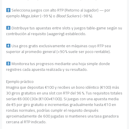
Selecciona juegos con alto RTP (Retorno al Jugador) — por
ejemplo
Mega Joker
(~99 %) o
Blood Suckers
(~98 %).
Distribuye tus apuestas entre slots y juegos table‑game según su
contribución al requisito (
wagering
) establecido.
Usa giros gratis exclusivamente en máquinas cuyo RTP sea
superior al promedio general (<90 % suele ser poco rentable).
Monitorea tus progresos mediante una hoja simple donde
registres cada apuesta realizada y su resultado.
Ejemplo práctico
Imagina que depositas €100 y recibes un bono idéntico (€100) más
30 giros gratuitos en una slot con RTP del 96 %. Tus requisitos totales
serían €6 000 (30x (€100+€100)). Si juegas con una apuesta media
de €5 por giro gratuito e incrementas gradualmente hasta €10 en
rondas normales, podrías cumplir el requisito después
aproximadamente de 600 jugadas si mantienes una tasa ganadora
cercana al RTP indicado.