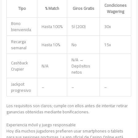
Condiciones
Tipo
% Match
Giros Gratis
Wagering
Bono
Hasta 100%
Sí (200)
30x
bienvenida
Recarga
Hasta 10%
No
15x
semanal
N/A →
Cashback
N/A
Depósitos
Crupier
netos
Jackpot
–
–
–
progresivo
Los requisitos son claros; cumple con ellos antes de intentar retirar
ganancias obtenidas mediante bonificaciones.
Experiencia móvil y juego responsable
Hoy día muchos jugadores prefieren usar smartphones o tablets
para sus sesiones nocturnas. La app oficial de Casino Online está