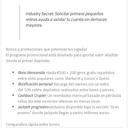
Industry Secret: Solicitar primero pequeños
retiros ayuda a validar tu cuenta sin demoras
mayores.
Bonos y promociones que potencian tus jugadas
El programa promocional está diseñado para aportar valor añadido
desde el primer depósito:
Bono bienvenida
: Hasta €500 + 200 giros gratis repartidos
entre slots populares como Starburst y Gonzo’s Quest.
Bonificación semanal
: Recarga del viernes con un extra
del 10% sobre depósitos realizados entre lunes y jueves.
Cashback Crupier
: Un reembolso mensual basado en pérdidas
netas durante sesiones intensas en mesas vivas.
Jackpot progresivo
exclusivo disponible bajo la sección “Gran
premio” donde jackpots llegan a varios millones euros.
Comparativa rápida entre bonos