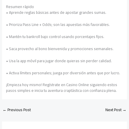
Resumen rápido
• Aprende reglas básicas antes de apostar grandes sumas.
• Prioriza Pass Line + Odds; son las apuestas más favorables.
• Mantén tu bankroll bajo control usando porcentajes fijos.
• Saca provecho al bono bienvenida y promociones semanales.
• Usa la app móvil para jugar donde quieras sin perder calidad.
• Activa límites personales; juega por diversión antes que por lucro.
¡Empieza hoy mismo! Regístrate en Casino Online siguiendo estos
pasos simples e inicia tu aventura craptástica con confianza plena.​
←
Previous Post
Next Post
→