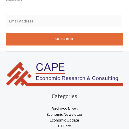
i
f
n
E
m
a
i
SUBSCRIBE
l
*
Categories
Business News
Economic Newsletter
Economic Update
FX Rate