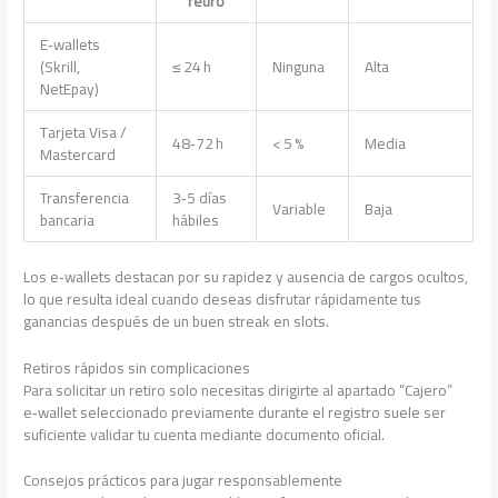
retiro
E‑wallets
(Skrill,
≤ 24 h
Ninguna
Alta
NetEpay)
Tarjeta Visa /
48‑72 h
< 5 %
Media
Mastercard
Transferencia
3‑5 días
Variable
Baja
bancaria
hábiles
Los e‑wallets destacan por su rapidez y ausencia de cargos ocultos,
lo que resulta ideal cuando deseas disfrutar rápidamente tus
ganancias después de un buen streak en slots.
Retiros rápidos sin complicaciones
Para solicitar un retiro solo necesitas dirigirte al apartado “Cajero”
e‑wallet seleccionado previamente durante el registro suele ser
suficiente validar tu cuenta mediante documento oficial.
Consejos prácticos para jugar responsablemente