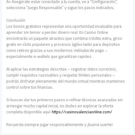
A+​ Asegúrate estar conectado a tu cuenta, ve a “Configuración”,
selecciona “Juego Responsable” y sigue los pasos indicados.
Conclusión
Los bonos gratuitos representan una oportunidad invaluable para
aprender sin temor a perder dinero real. En Casino Online
encontrarás un paquete atractivo que combina crédito extra, giros
gratis en slots populares y procesos ágiles tanto para depósitos
como retiros gracias a sus modernos
métodos
de pago –
especialmente e‑wallets que garantizan rapidez.
Al aplicar las estrategias descritas – registrar datos correctos,
cumplir requisitos razonables y respetar límites personales –
podrás disfrutar plenamente del mundo virtual mientras mantienes
control sobre tus finanzas.
Si buscas dar tus primeros pasos o refinar técnicas avanzadas sin
arriesgar mucho capital inicial, no dudes en explorar la oferta
completa disponible aquí:
https://casinovalenciaonline.com/
Recuerda siempre jugar responsablemente y ¡buena suerte!