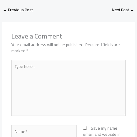
←
Previous Post
Next Post
→
Leave a Comment
Your email address will not be published.
Required fields are
marked
*
Type
here..
Name*
Save my name,
email, and website in