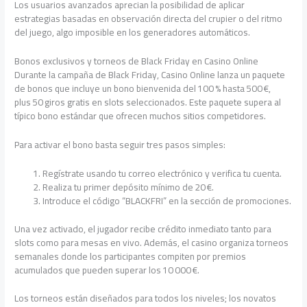
Los usuarios avanzados aprecian la posibilidad de aplicar
estrategias basadas en observación directa del crupier o del ritmo
del juego, algo imposible en los generadores automáticos.
Bonos exclusivos y torneos de Black Friday en Casino Online
Durante la campaña de Black Friday, Casino Online lanza un paquete
de bonos que incluye un bono bienvenida del 100 % hasta 500 €,
plus 50 giros gratis en slots seleccionados. Este paquete supera al
típico bono estándar que ofrecen muchos sitios competidores.
Para activar el bono basta seguir tres pasos simples:
Regístrate usando tu correo electrónico y verifica tu cuenta.
Realiza tu primer depósito mínimo de 20 €.
Introduce el código “BLACKFRI” en la sección de promociones.
Una vez activado, el jugador recibe crédito inmediato tanto para
slots como para mesas en vivo. Además, el casino organiza torneos
semanales donde los participantes compiten por premios
acumulados que pueden superar los 10 000 €.
Los torneos están diseñados para todos los niveles; los novatos