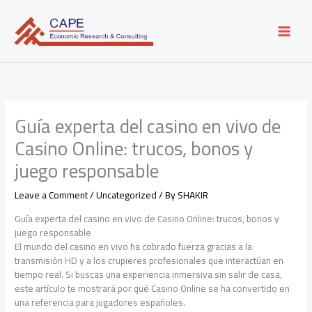
Skip
to
content
Guía experta del casino en vivo de
Casino Online: trucos, bonos y
juego responsable
Leave a Comment
/
Uncategorized
/ By
SHAKIR
Guía experta del casino en vivo de Casino Online: trucos, bonos y
juego responsable
El mundo del casino en vivo ha cobrado fuerza gracias a la
transmisión HD y a los crupieres profesionales que interactúan en
tiempo real. Si buscas una experiencia inmersiva sin salir de casa,
este artículo te mostrará por qué Casino Online se ha convertido en
una referencia para jugadores españoles.