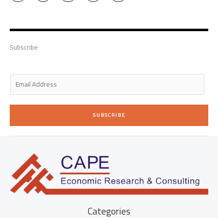
i
n
s
c
u
t
k
t
e
t
t
e
a
b
u
e
d
g
o
b
r
i
r
o
e
n
a
k
-
m
-
Subscribe
i
f
n
E
m
a
i
SUBSCRIBE
l
*
Categories