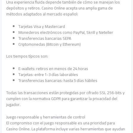
Una experiencia fluida depende también de cómo se manejan los
depósitos y retiros. Casino Online acepta una amplia gama de
métodos adaptados al mercado español:
Tarjetas Visa y Mastercard
Monederos electrónicos como PayPal, Skrill y Neteller
Transferencias bancarias SEPA
Criptomonedas (Bitcoin y Ethereum)
Los tiempos típicos son:
E‑wallets: retiros en menos de 24 horas
Tarjetas: entre 1‑3 días laborables
Transferencias bancarias: hasta 5 días hábiles
Todas las transacciones están protegidas por cifrado SSL 256‑bits y
cumplen con la normativa GDPR para garantizar la privacidad del
jugador.
Juego responsable y herramientas de control
El compromiso con el juego responsable es una prioridad para
Casino Online. La plataforma incluye varias herramientas que ayudan