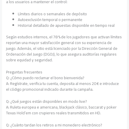
a los usuarios a mantener el control:
Límites diarios o semanales de depósito
Autoexclusión temporal o permanente
Historial detallado de apuestas disponible en tiempo real
Según estudios internos, el 78 % de los jugadores que activan límites
reportan una mayor satisfacción general con su experiencia de
juego. Además, el sitio está licenciado por la Dirección General de
Ordenación del Juego (DGOJ), lo que asegura auditorías regulares
sobre equidad y seguridad.
Preguntas frecuentes
Q: ¿Cómo puedo reclamar el bono bienvenida?
A: Regístrate, verifica tu cuenta, deposita al menos 20 € e introduce
el código promocional indicado durante la campaña.
Q: ¿Qué juegos están disponibles en modo live?
A: Ruleta europea e americana, blackjack clásico, baccarat y poker
Texas Hold’em con crupieres reales transmitidos en HD.
Q: ¿Cuánto tardan los retiros a mi monedero electrónico?