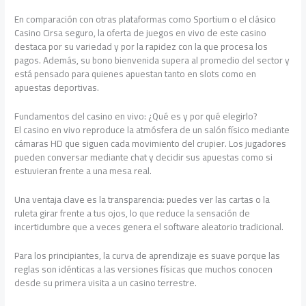
En comparación con otras plataformas como Sportium o el clásico
Casino Cirsa seguro, la oferta de juegos en vivo de este casino
destaca por su variedad y por la rapidez con la que procesa los
pagos. Además, su bono bienvenida supera al promedio del sector y
está pensado para quienes apuestan tanto en slots como en
apuestas deportivas.
Fundamentos del casino en vivo: ¿Qué es y por qué elegirlo?
El casino en vivo reproduce la atmósfera de un salón físico mediante
cámaras HD que siguen cada movimiento del crupier. Los jugadores
pueden conversar mediante chat y decidir sus apuestas como si
estuvieran frente a una mesa real.
Una ventaja clave es la transparencia: puedes ver las cartas o la
ruleta girar frente a tus ojos, lo que reduce la sensación de
incertidumbre que a veces genera el software aleatorio tradicional.
Para los principiantes, la curva de aprendizaje es suave porque las
reglas son idénticas a las versiones físicas que muchos conocen
desde su primera visita a un casino terrestre.