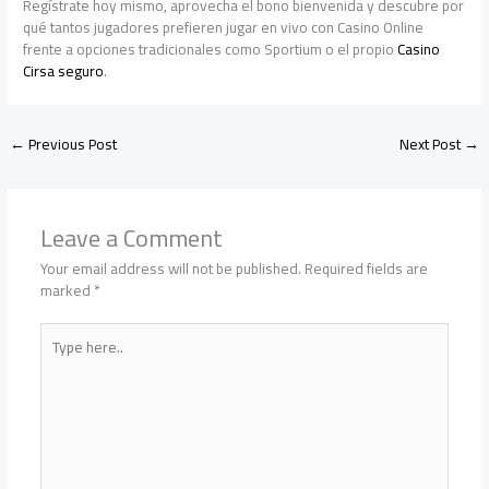
Regístrate hoy mismo, aprovecha el bono bienvenida y descubre por
qué tantos jugadores prefieren jugar en vivo con Casino Online
frente a opciones tradicionales como Sportium o el propio
Casino
Cirsa seguro
.​
←
Previous Post
Next Post
→
Leave a Comment
Your email address will not be published.
Required fields are
marked
*
Type
here..