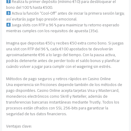
Realiza tu primer depósito (mínimo €10) para desbloquear el
bono del 100 % hasta €500.
Activa la función “Cool‑Off” antes de iniciar la primera sesión larga;
así evitarás jugar bajo presión emocional.
Juega slots con RTP ≥ 96 % para maximizar tu retorno esperado
mientras cumples con los requisitos de apuesta (35x).
Imagina que depositas €50 y recibes €50 extra como bono. Si juegas
una slot con RTP del 96 %, cada €100 apostados te devolverán
aproximadamente €96 a lo largo del tiempo. Con la pausa activa,
podrás detenerte antes de perder todo el saldo bonus y planificar
cuándo volver a jugar para cumplir con el wagering sin estrés.
Métodos de pago seguros y retiros rápidos en Casino Online
Una experiencia sin fricciones depende también de los métodos de
pago disponibles. Casino Online acepta tarjetas Visa y Mastercard,
monederos electrónicos como Skrill y Neteller, además de
transferencias bancarias instantáneas mediante Trustly. Todos los
procesos están cifrados con SSL 256‑bits para garantizar la
seguridad de tus datos financieros.
Ventajas clave: