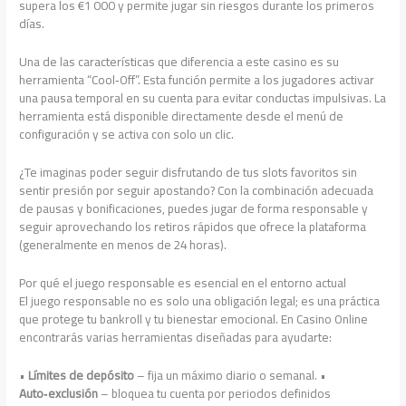
supera los €1 000 y permite jugar sin riesgos durante los primeros
días.
Una de las características que diferencia a este casino es su
herramienta “Cool‑Off”. Esta función permite a los jugadores activar
una pausa temporal en su cuenta para evitar conductas impulsivas. La
herramienta está disponible directamente desde el menú de
configuración y se activa con solo un clic.
¿Te imaginas poder seguir disfrutando de tus slots favoritos sin
sentir presión por seguir apostando? Con la combinación adecuada
de pausas y bonificaciones, puedes jugar de forma responsable y
seguir aprovechando los retiros rápidos que ofrece la plataforma
(generalmente en menos de 24 horas).
Por qué el juego responsable es esencial en el entorno actual
El juego responsable no es solo una obligación legal; es una práctica
que protege tu bankroll y tu bienestar emocional. En Casino Online
encontrarás varias herramientas diseñadas para ayudarte:
•
Límites de depósito
– fija un máximo diario o semanal. •
Auto‑exclusión
– bloquea tu cuenta por periodos definidos