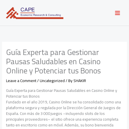
Skip
to
content
Guía Experta para Gestionar
Pausas Saludables en Casino
Online y Potenciar tus Bonos
Leave a Comment
/
Uncategorized
/ By
SHAKIR
Guía Experta para Gestionar Pausas Saludables en Casino Online y
Potenciar tus Bonos
Fundado en el año 2019, Casino Online se ha consolidado como una
plataforma segura y regulada por la Dirección General de Juegos de
España. Con más de 3 000 juegos –incluyendo slots de los
principales proveedores– el sitio ofrece una experiencia completa
tanto en escritorio como en móvil. Además, su bono bienvenida