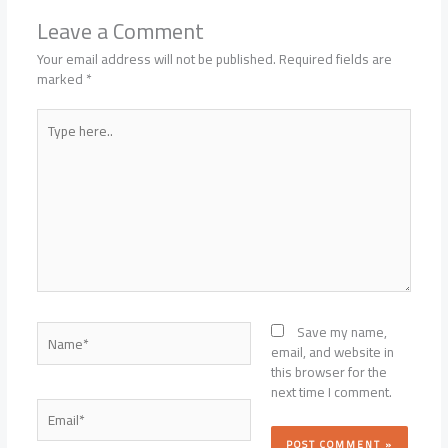
Leave a Comment
Your email address will not be published.
Required fields are
marked
*
Type
here..
Name*
Save my name,
email, and website in
this browser for the
next time I comment.
Email*