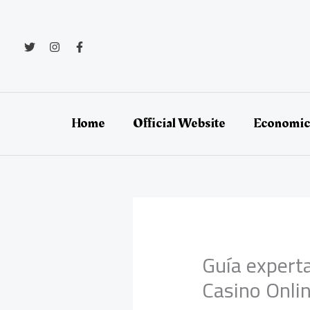
Skip
to
content
Home
Official Website
Economic
Guía experta
Casino Onli