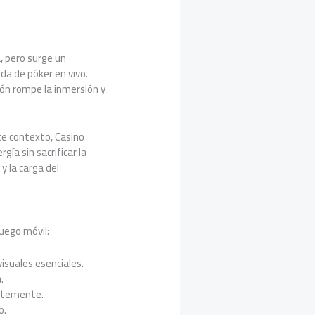
, pero surge un
da de póker en vivo.
ón rompe la inmersión y
te contexto, Casino
a sin sacrificar la
y la carga del
.
uego móvil:
isuales esenciales.
.
antemente.
o.