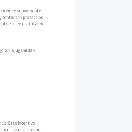
, funcionen suavemente
y contar con protocolos
entrarte en disfrutar del
oran la jugabilidad
ncia
. Este incentivo
s antes de decidir dónde