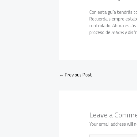
Con esta guía tendrás to
Recuerda siempre establ
controlado. Ahora estás 
proceso de
retiros
y disfr
←
Previous Post
Leave a Comm
Your email address will n