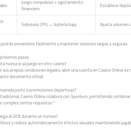
Juego compulsivo + agotamiento
ales
Establece depós
financiero
os
Sobreuso CPU → batería baja
Ajusta volumen 
s podrás prevenirlos fácilmente y mantener sesiones largas y seguras.
 próximos pasos
ta nueva si ya juego en otro casino?
 sus propias condiciones legales; abrir una cuenta en Casino Online es r
diante documento oficial.
nvenida junto a promociones deportivas?
tradicional, Casino Online colabora con
Sportium
, permitiendo combinar
o cumples ciertos requisitos.*
llega al 20 % durante un torneo?
críticos y reduce automáticamente efectos visuales manteniendo jugab