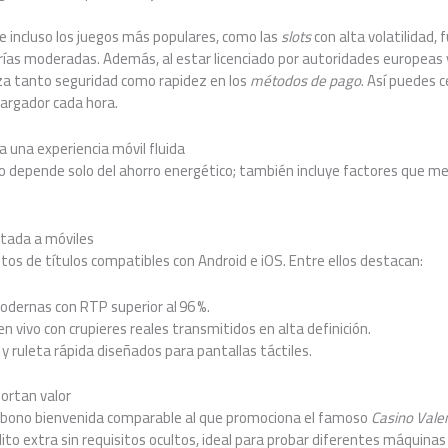
 incluso los juegos más populares, como las
slots
con alta volatilidad
rías moderadas. Además, al estar licenciado por autoridades europeas 
a tanto seguridad como rapidez en los
métodos de pago
. Así puedes c
cargador cada hora.
a una experiencia móvil fluida
 depende solo del ahorro energético; también incluye factores que mej
tada a móviles
ntos de títulos compatibles con Android e iOS. Entre ellos destacan:
modernas con RTP superior al 96 %.
en vivo con crupieres reales transmitidos en alta definición.
 ruleta rápida diseñados para pantallas táctiles.
ortan valor
un bono bienvenida comparable al que promociona el famoso
Casino Vale
édito extra sin requisitos ocultos, ideal para probar diferentes máquina