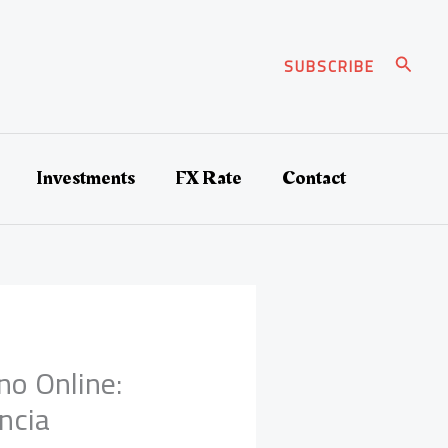
Search
SUBSCRIBE
Investments
FX Rate
Contact
ino Online:
ncia