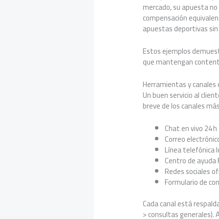
mercado, su apuesta no s
compensación equivalente
apuestas deportivas sin
Estos ejemplos demuestr
que mantengan contento
Herramientas y canales q
Un buen servicio al clie
breve de los canales más
Chat en vivo 24 
Correo electrónic
Línea telefónica 
Centro de ayuda 
Redes sociales o
Formulario de con
Cada canal está respalda
> consultas generales). 