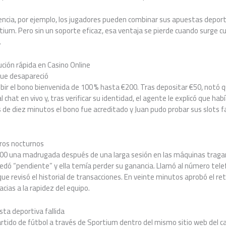
lencia, por ejemplo, los jugadores pueden combinar sus apuestas deporti
rtium. Pero sin un soporte eficaz, esa ventaja se pierde cuando surge c
.
ución rápida en Casino Online
que desapareció
cibir el bono bienvenida de 100 % hasta €200. Tras depositar €50, notó 
 chat en vivo y, tras verificar su identidad, el agente le explicó que ha
 de diez minutos el bono fue acreditado y Juan pudo probar sus slots f
iros nocturnos
300 una madrugada después de una larga sesión en las máquinas trag
quedó “pendiente” y ella temía perder su ganancia. Llamó al número tele
ue revisó el historial de transacciones. En veinte minutos aprobó el reti
acias a la rapidez del equipo.
sta deportiva fallida
rtido de fútbol a través de Sportium dentro del mismo sitio web del cas