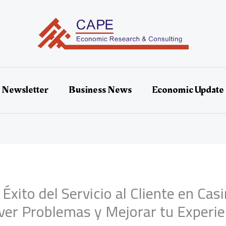
 Newsletter
Business News
Economic Update
 Éxito del Servicio al Cliente en Cas
er Problemas y Mejorar tu Experie