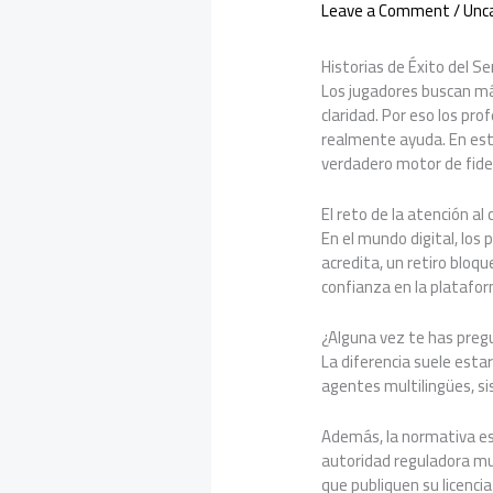
Leave a Comment
/
Unc
Historias de Éxito del S
Los jugadores buscan má
claridad. Por eso los pr
realmente ayuda. En este
verdadero motor de fidel
El reto de la atención al 
En el mundo digital, los
acredita, un retiro bloq
confianza en la platafo
¿Alguna vez te has preg
La diferencia suele estar
agentes multilingües, si
Además, la normativa esp
autoridad reguladora mue
que publiquen su licenci