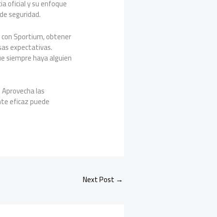
a oficial y su enfoque
de seguridad.
 con Sportium, obtener
esas expectativas.
ue siempre haya alguien
. Aprovecha las
nte eficaz puede
Next Post
→