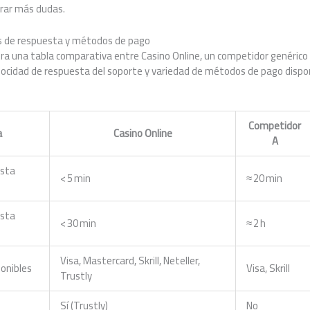
rar más dudas.
 de respuesta y métodos de pago
ra una tabla comparativa entre Casino Online, un competidor genérico 
elocidad de respuesta del soporte y variedad de métodos de pago dispon
Competidor
a
Casino Online
A
sta
< 5 min
≈ 20 min
sta
< 30 min
≈ 2 h
Visa, Mastercard, Skrill, Neteller,
onibles
Visa, Skrill
Trustly
Sí (Trustly)
No