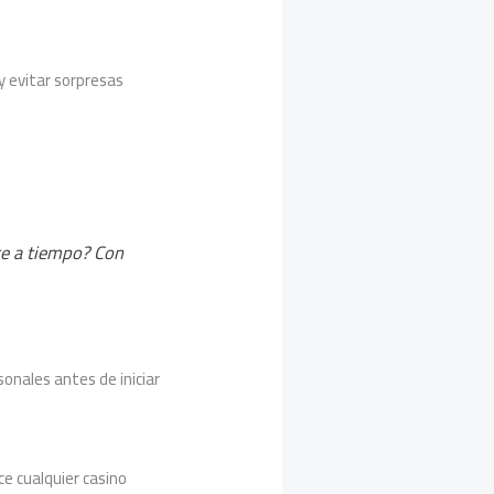
y evitar sorpresas
te a tiempo? Con
sonales antes de iniciar
ce cualquier casino