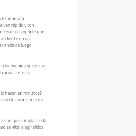
u Experiencia
elven rápido y con
a ofrecer un soporte que
al cliente en un
riencia de juego.
ono bienvenida que no se
ración crece, la
s lo hacen en minutos?
sino Online invierte en
 casino que cumpla con la
 es vital elegir sitios