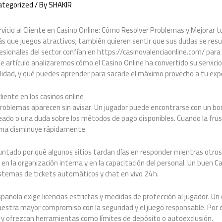
ategorized
/ By
SHAKIR
ervicio al Cliente en Casino Online: Cómo Resolver Problemas y Mejorar t
s que juegos atractivos; también quieren sentir que sus dudas se resu
ofesionales del sector confían en https://casinovalenciaonline.com/ par
 artículo analizaremos cómo el Casino Online ha convertido su servicio 
idad, y qué puedes aprender para sacarle el máximo provecho a tu expe
cliente en los casinos online
 problemas aparecen sin avisar. Un jugador puede encontrarse con un b
ueado o una duda sobre los métodos de pago disponibles. Cuando la frust
rma disminuye rápidamente.
untado por qué algunos sitios tardan días en responder mientras otro
 en la organización interna y en la capacitación del personal. Un buen Ca
stemas de tickets automáticos y chat en vivo 24 h.
añola exige licencias estrictas y medidas de protección al jugador. Un
stra mayor compromiso con la seguridad y el juego responsable. Por eso
a y ofrezcan herramientas como límites de depósito o autoexclusión.