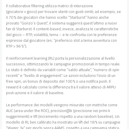
Il collaborative filtering utilizza matrici di interazione
(giocatore × gioco) per trovare utenti con gusti simili; ad esempio, se
il 70 % dei giocatori che hanno scelto “Starburst” hanno anche
provato “Gonzo’s Quest”, il sistema suggerirà quest’ultimo a nuovi
fan di Starburst. Il content‑based, invece, analizza le caratteristiche
del gioco – RTP, volatilità, tema – e le confronta con le preferenze
espresse dal giocatore (es. “preferisco slot a tema avventura con
RTP > 96 %”).
Il reinforcement learning (RL) porta la personalizzazione al livello
successivo, ottimizzando le campagne promozionali in tempo reale.
Lo stato è definito da variabili come “saldo attuale”, “numero di spin
recenti” e “livello di engagement”. Le azioni includono l’invio di un
free spin, un bonus di deposito del 100 % o una notifica push. Il
reward è calcolato come la differenza tra il valore atteso di ARPU
post‑azione e il valore di baseline.
Le performance dei modelli vengono misurate con metriche come
AUC (area under the ROC), precision@k (precisione nei primi k
suggerimenti) e lift (incremento rispetto a una random baseline). Un
modello di RL ben calibrato ha mostrato un lift del 18 % su campagne
“Wager 3x” per giochi senza AAMS, rispetto a una campagna statica.