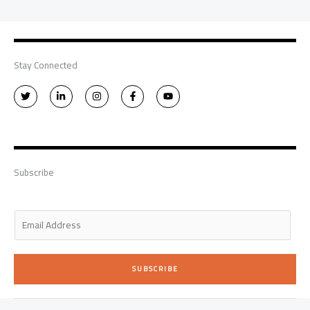
Stay Connected
T
L
I
F
Y
w
i
n
a
o
i
n
s
c
u
t
k
t
e
t
t
e
a
b
u
e
d
g
o
b
r
i
r
o
e
n
a
k
-
m
-
Subscribe
i
f
n
E
m
a
i
SUBSCRIBE
l
*