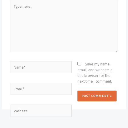
Type
here..
Name*
Save my name,
email, and website in
this browser for the
next time I comment.
Email*
Website