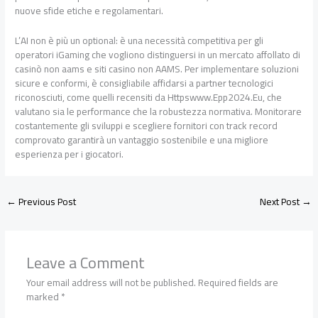
nuove sfide etiche e regolamentari.
L’AI non è più un optional: è una necessità competitiva per gli
operatori iGaming che vogliono distinguersi in un mercato affollato di
casinò non aams e siti casino non AAMS. Per implementare soluzioni
sicure e conformi, è consigliabile affidarsi a partner tecnologici
riconosciuti, come quelli recensiti da Httpswww.Epp2024.Eu, che
valutano sia le performance che la robustezza normativa. Monitorare
costantemente gli sviluppi e scegliere fornitori con track record
comprovato garantirà un vantaggio sostenibile e una migliore
esperienza per i giocatori.
←
Previous Post
Next Post
→
Leave a Comment
Your email address will not be published.
Required fields are
marked
*