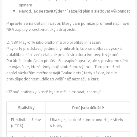
spinem
Návod, jak sestavit týdenní sázející plán a sledovat výkonnost
Připravte se na detailní rozbor, který vám pomůže proměnit napínavé
NBA zápasy v systematický zdroj zisku.
2. NBA Play‑offy jako platforma pro profitabilní sázení
Play‑offy představují jedinečný mikrotrh, kde se setkává vysoká
volatilita a zároveň relativně pevná struktura týmových výkonů.
Počáteční kolo často přináší překvapivé upsety, ale s postupem série
se vyjasňuje, které týmy mají skutečnou výhodu. Toto prostředí
nabízí sázkařům možnost najít “value bets”, tedy sázky, kde je
pravděpodobnost události vyšší než naznačuje kurz.
Klíčové statistiky, které byste měli sledovat, zahrnují:
Statistiky
Proč jsou důležité
Efektivita střelby
Ukazuje, jak dobře tým konvertuje střely
(eFG%)
v body.