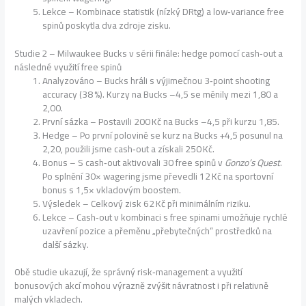
Lekce – Kombinace statistik (nízký DRtg) a low‑variance free
spinů poskytla dva zdroje zisku.
Studie 2 – Milwaukee Bucks v sérii finále: hedge pomocí cash‑out a
následné využití free spinů
Analyzováno – Bucks hráli s výjimečnou 3‑point shooting
accuracy (38 %). Kurzy na Bucks –4,5 se měnily mezi 1,80 a
2,00.
První sázka – Postavili 200 Kč na Bucks –4,5 při kurzu 1,85.
Hedge – Po první polovině se kurz na Bucks +4,5 posunul na
2,20, použili jsme cash‑out a získali 250 Kč.
Bonus – S cash‑out aktivovali 30 free spinů v
Gonzo’s Quest
.
Po splnění 30× wagering jsme převedli 12 Kč na sportovní
bonus s 1,5× vkladovým boostem.
Výsledek – Celkový zisk 62 Kč při minimálním riziku.
Lekce – Cash‑out v kombinaci s free spinami umožňuje rychlé
uzavření pozice a přeměnu „přebytečných“ prostředků na
další sázky.
Obě studie ukazují, že správný risk‑management a využití
bonusových akcí mohou výrazně zvýšit návratnost i při relativně
malých vkladech.