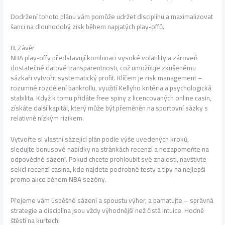
Dodržení tohoto plánu vám pomůže udržet disciplínu a maximalizovat
šanci na dlouhodobý zisk během napjatých play‑offů.
8. Závěr
NBA play‑offy představují kombinaci vysoké volatility a zároveň
dostatečné datové transparentnosti, což umožňuje zkušenému
sázkaři vytvořit systematický profit. Klíčem je risk management –
rozumné rozdělení bankrollu, využití Kellyho kritéria a psychologická
stabilita. Když k tomu přidáte free spiny z licencovaných online casin,
získáte další kapitál, který může být přeměněn na sportovní sázky s
relativně nízkým rizikem.
Vytvořte si vlastní sázející plán podle výše uvedených kroků,
sledujte bonusové nabídky na stránkách recenzí a nezapomeňte na
odpovědné sázení. Pokud chcete prohloubit své znalosti, navštivte
sekci recenzí casina, kde najdete podrobné testy a tipy na nejlepší
promo akce během NBA sezóny.
Přejeme vám úspěšné sázení a spoustu výher, a pamatujte – správná
strategie a disciplína jsou vždy výhodnější než čistá intuice. Hodně
štěstí na kurtech!