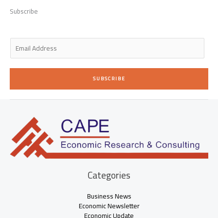
n
a
k
-
m
-
Subscribe
i
f
n
E
m
a
i
SUBSCRIBE
l
*
Categories
Business News
Economic Newsletter
Economic Update