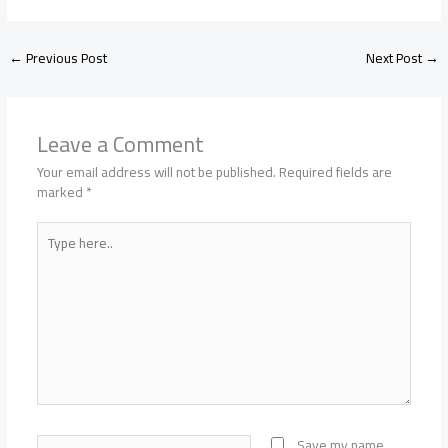
←
Previous Post
Next Post
→
Leave a Comment
Your email address will not be published.
Required fields are
marked
*
Type
here..
Name*
Save my name,