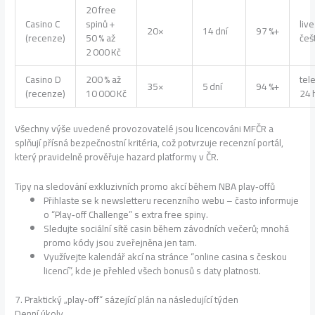
20 free
Casino C
spinů +
live
20×
14 dní
97 %+
(recenze)
50 % až
češ
2 000 Kč
Casino D
200 % až
tel
35×
5 dní
94 %+
(recenze)
10 000 Kč
24 
Všechny výše uvedené provozovatelé jsou licencováni MFČR a
splňují přísná bezpečnostní kritéria, což potvrzuje recenzní portál,
který pravidelně prověřuje hazard platformy v ČR.
Tipy na sledování exkluzivních promo akcí během NBA play‑offů
Přihlaste se k newsletteru recenzního webu – často informuje
o “Play‑off Challenge” s extra free spiny.
Sledujte sociální sítě casin během závodních večerů; mnohá
promo kódy jsou zveřejněna jen tam.
Využívejte kalendář akcí na stránce “online casina s českou
licencí”, kde je přehled všech bonusů s daty platnosti.
7. Praktický „play‑off“ sázející plán na následující týden
Denní úkoly