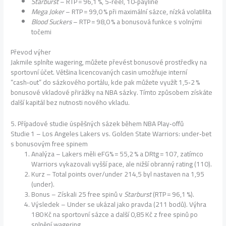
Starburst
– RTP = 96,1 %, 5‑reel, 10‑payline
Mega Joker
– RTP = 99,0 % při maximální sázce, nízká volatilita
Blood Suckers
– RTP = 98,0 % a bonusová funkce s volnými
točemi
Převod výher
Jakmile splníte wagering, můžete převést bonusové prostředky na
sportovní účet. Většina licencovaných casin umožňuje interní
“cash‑out” do sázkového portálu, kde pak můžete využít 1,5‑2 %
bonusové vkladové přirážky na NBA sázky. Tímto způsobem získáte
další kapitál bez nutnosti nového vkladu.
5. Případové studie úspěšných sázek během NBA Play‑offů
Studie 1 – Los Angeles Lakers vs. Golden State Warriors: under‑bet
s bonusovým free spinem
Analýza – Lakers měli eFG% = 55,2 % a DRtg = 107, zatímco
Warriors vykazovali vyšší pace, ale nižší obranný rating (110).
Kurz – Total points over/under 214,5 byl nastaven na 1,95
(under).
Bonus – Získali 25 free spinů v
Starburst
(RTP = 96,1 %).
Výsledek – Under se ukázal jako pravda (211 bodů). Výhra
180 Kč na sportovní sázce a další 0,85 Kč z free spinů po
splnění wagering.