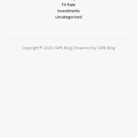
FX Rate
Investments
Uncategorized
Copyright © 2026 CAPE Blog | Powered by CAPE Blog