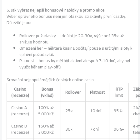
6. Jak vybrat nejlepší bonusové nabídky a promo akce
Výběr správného bonusu není jen otázkou atraktivity první částky.
Důležité jsou:
Rollover požadavky – ideální je 20‑30×, výše než 35× už
snižuje hodnotu.
Omezení her – některá kasina počítají pouze s určitými sloty k
splnění požadavků.
Platnost – bonus by měl být aktivní alespoň 7‑10 dnů, aby byl
využit během play‑offů.
Srovnání nejpopulárnějších českých online casin
Casino
Bonus
RTP
Zák
Rollover
Platnost
(recenze)
(vklad)
limit
p
Casino A
100 % až
24/
25×
10 dní
95 %+
(recenze)
5 000 Kč
cha
Casino B
150 % až
e‑m
30×
7 dní
96 %+
(recenze)
3 000 Kč
tel