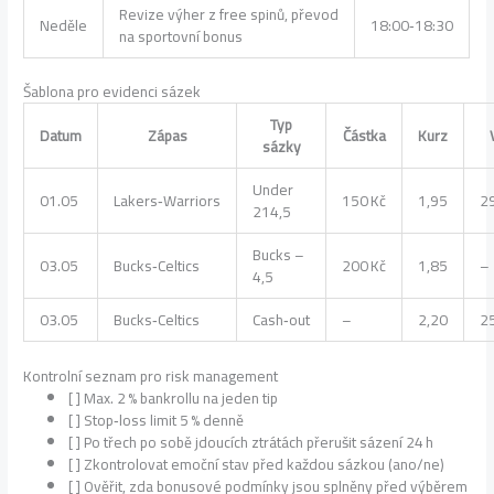
Revize výher z free spinů, převod
Neděle
18:00‑18:30
na sportovní bonus
Šablona pro evidenci sázek
Typ
Datum
Zápas
Částka
Kurz
sázky
Under
01.05
Lakers‑Warriors
150 Kč
1,95
29
214,5
Bucks –
03.05
Bucks‑Celtics
200 Kč
1,85
–
4,5
03.05
Bucks‑Celtics
Cash‑out
–
2,20
2
Kontrolní seznam pro risk management
[ ] Max. 2 % bankrollu na jeden tip
[ ] Stop‑loss limit 5 % denně
[ ] Po třech po sobě jdoucích ztrátách přerušit sázení 24 h
[ ] Zkontrolovat emoční stav před každou sázkou (ano/ne)
[ ] Ověřit, zda bonusové podmínky jsou splněny před výběrem