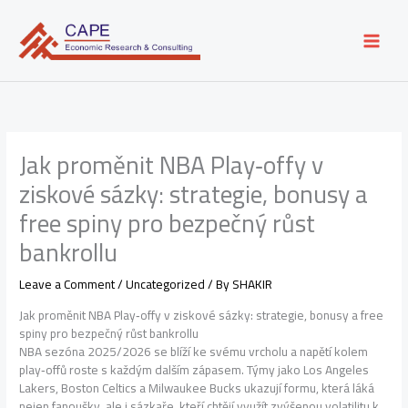
Skip
to
content
Jak proměnit NBA Play‑offy v
ziskové sázky: strategie, bonusy a
free spiny pro bezpečný růst
bankrollu
Leave a Comment
/
Uncategorized
/ By
SHAKIR
Jak proměnit NBA Play‑offy v ziskové sázky: strategie, bonusy a free
spiny pro bezpečný růst bankrollu
NBA sezóna 2025/2026 se blíží ke svému vrcholu a napětí kolem
play‑offů roste s každým dalším zápasem. Týmy jako Los Angeles
Lakers, Boston Celtics a Milwaukee Bucks ukazují formu, která láká
nejen fanoušky, ale i sázkaře, kteří chtějí využít zvýšenou volatilitu k