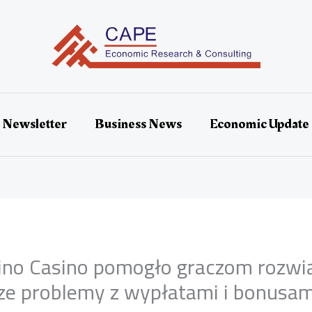
 Newsletter
Business News
Economic Update
sino Casino pomogło graczom rozwi
sze problemy z wypłatami i bonusam