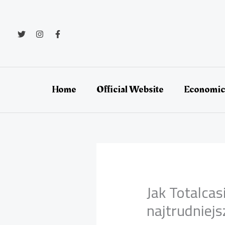
Skip
to
content
Home
Official Website
Economic
Jak Totalca
najtrudniej