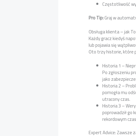
Częstotliwość wy
Pro Tip:
Graj w automaty
Obsługa klienta – jak T
Każdy gracz kiedyś napo
lub pojawia się wątpliw
Oto trzy historie, które
Historia 1 – Nie
Po zgłoszeniu pr
jako zabezpiecze
Historia 2 – Pr
pomogła mu odświ
utracony czas.
Historia 3 – Wer
poprowadził go kr
rekordowym czasi
Expert Advice: Zawsze z