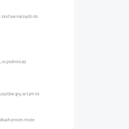
je zestaw narzędzi do
co podnosi jej
szystkie gry, w tym te
adkach proces może