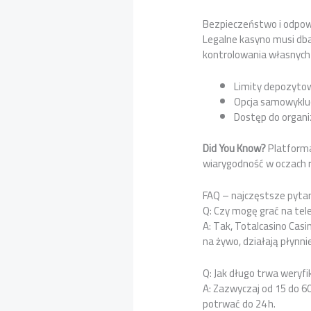
Bezpieczeństwo i odpow
Legalne kasyno musi dbać
kontrolowania własnych
Limity depozytowe
Opcja samowyklucz
Dostęp do organi
Did You Know?
Platforma
wiarygodność w oczach r
FAQ – najczęstsze pyta
Q: Czy mogę grać na tel
A: Tak, Totalcasino Cas
na żywo, działają płynni
Q: Jak długo trwa weryfi
A: Zazwyczaj od 15 do 6
potrwać do 24 h.