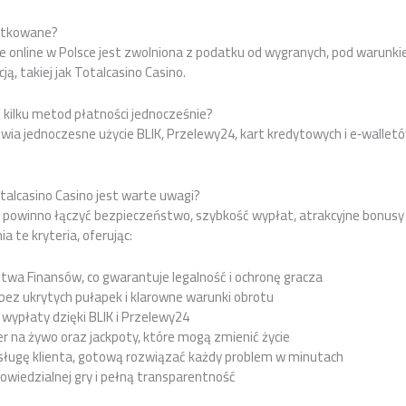
datkowane?
ie online w Polsce jest zwolniona z podatku od wygranych, pod warunki
cją, takiej jak Totalcasino Casino.
 kilku metod płatności jednocześnie?
iwia jednoczesne użycie BLIK, Przelewy24, kart kredytowych i e‑wallet
alcasino Casino jest warte uwagi?
 powinno łączyć bezpieczeństwo, szybkość wypłat, atrakcyjne bonusy 
a te kryteria, oferując:
stwa Finansów, co gwarantuje legalność i ochronę gracza
bez ukrytych pułapek i klarowne warunki obrotu
ypłaty dzięki BLIK i Przelewy24
er na żywo oraz jackpoty, które mogą zmienić życie
sługę klienta, gotową rozwiązać każdy problem w minutach
owiedzialnej gry i pełną transparentność