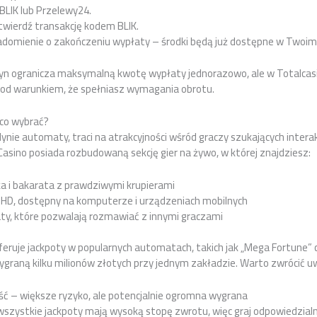
LIK lub Przelewy24.
twierdź transakcję kodem BLIK.
omienie o zakończeniu wypłaty – środki będą już dostępne w Twoim 
yn ogranicza maksymalną kwotę wypłaty jednorazowo, ale w Totalcas
od warunkiem, że spełniasz wymagania obrotu.
 co wybrać?
dynie automaty, traci na atrakcyjności wśród graczy szukających intera
Casino posiada rozbudowaną sekcję gier na żywo, w której znajdziesz:
ka i bakarata z prawdziwymi krupierami
 HD, dostępny na komputerze i urządzeniach mobilnych
ty, które pozwalają rozmawiać z innymi graczami
ruje jackpoty w popularnych automatach, takich jak „Mega Fortune” cz
ygraną kilku milionów złotych przy jednym zakładzie. Warto zwrócić u
 – większe ryzyko, ale potencjalnie ogromna wygrana
 wszystkie jackpoty mają wysoką stopę zwrotu, więc graj odpowiedzialn