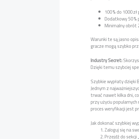
100 % do 1000 zł
Dodatkowy 50 % 
Minimalny obrót 
Warunki te są jasno opi
gracze mogą szybko przet
Industry Secret:
Skorzyst
Dzięki temu szybciej sp
Szybkie wypłaty dzięki 
Jednym z najważniejszy
trwać nawet kilka dni, 
przy użyciu popularnych m
proces weryfikacji jest p
Jak dokonać szybkiej wyp
Zaloguj się na sw
Przejdź do sekcji