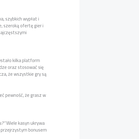
a, szybkich wypłat i
, szeroką ofertę gier i
 najczęstszymi
tało kilka platform
adze oraz stosować się
za, że wszystkie gry są
ieć pewność, że grasz w
s?”
Wiele kasyn ukrywa
ię przejrzystym bonusem