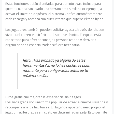
Estas funciones están diseñadas para ser intuitivas, incluso para
quienes nunca han usado una herramienta similar. Por ejemplo, al
activar el límite de depósito, el sistema verifica automáticamente
cada recarga y rechaza cualquier intento que supere el tope fijado.
Los jugadores también pueden solicitar ayuda a través del chat en
vivo o del correo electrónico del soporte técnico. El equipo está
capacitado para ofrecer consejos personalizados y derivar a
organizaciones especializadas si fuera necesario.
Reto: ¿Has probado ya alguna de estas
herramientas? Si no lo has hecho, es buen
momento para configurarlas antes de tu
próxima sesión.
Giros gratis que mejoran la experiencia sin riesgos
Los giros gratis son una forma popular de atraer a nuevos usuarios y
recompensar a los habituales. En lugar de apostar dinero propio, el
jugador recibe tiradas sin costo en determinadas
slots
. Esto permite