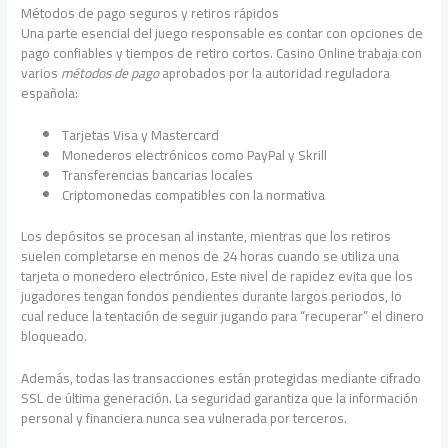
Métodos de pago seguros y retiros rápidos
Una parte esencial del juego responsable es contar con opciones de
pago confiables y tiempos de retiro cortos. Casino Online trabaja con
varios
métodos de pago
aprobados por la autoridad reguladora
española:
Tarjetas Visa y Mastercard
Monederos electrónicos como PayPal y Skrill
Transferencias bancarias locales
Criptomonedas compatibles con la normativa
Los depósitos se procesan al instante, mientras que los retiros
suelen completarse en menos de 24 horas cuando se utiliza una
tarjeta o monedero electrónico. Este nivel de rapidez evita que los
jugadores tengan fondos pendientes durante largos periodos, lo
cual reduce la tentación de seguir jugando para “recuperar” el dinero
bloqueado.
Además, todas las transacciones están protegidas mediante cifrado
SSL de última generación. La seguridad garantiza que la información
personal y financiera nunca sea vulnerada por terceros.