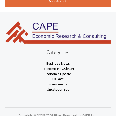
SUBSCRIBE
l
*
Categories
Business News
Economic Newsletter
Economic Update
FX Rate
Investments
Uncategorized
Copyright © 2026 CAPE Blog | Powered by CAPE Blog