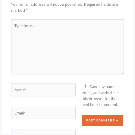
Your email address will not be published.
Required fields are
marked
*
Type
here..
Name*
Save my name,
email, and website in
this browser for the
next time I comment.
Email*
Website