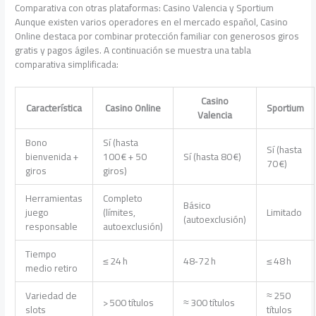
Comparativa con otras plataformas: Casino Valencia y Sportium
Aunque existen varios operadores en el mercado español, Casino
Online destaca por combinar protección familiar con generosos giros
gratis y pagos ágiles. A continuación se muestra una tabla
comparativa simplificada:
Casino
Característica
Casino Online
Sportium
Valencia
Bono
Sí (hasta
Sí (hasta
bienvenida +
100 € + 50
Sí (hasta 80 €)
70 €)
giros
giros)
Herramientas
Completo
Básico
juego
(límites,
Limitado
(autoexclusión)
responsable
autoexclusión)
Tiempo
≤ 24 h
48‑72 h
≤ 48 h
medio retiro
Variedad de
≈ 250
> 500 títulos
≈ 300 títulos
slots
títulos