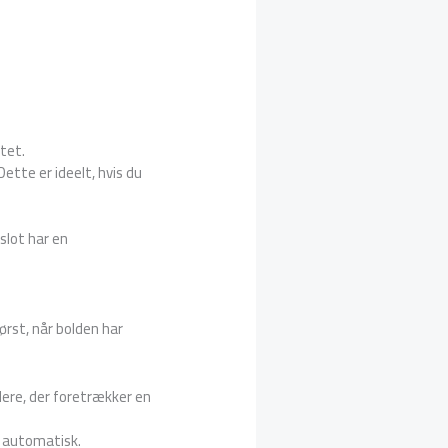
ktet.
ette er ideelt, hvis du
 slot har en
først, når bolden har
llere, der foretrækker en
s automatisk.