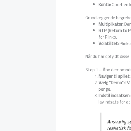
Konto:
Opret en k
Grundlæggende begrebe
Multiplikator:
Den 
RTP (Return to Pl
for Plinko.
Volatilitet:
Plinko
Når du har opfyldt disse f
Step 1 – Åbn demomodus
Naviger til spillet:
Vælg “Demo”:
På 
penge.
Indstil indsatsen:
lav indsats for a
Ansvarlig s
realistisk 