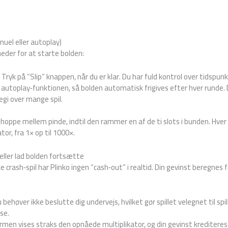
nuel eller autoplay)
heder for at starte bolden:
:
Tryk på “Slip” knappen, når du er klar. Du har fuld kontrol over tidspun
 autoplay‑funktionen, så bolden automatisk frigives efter hver runde. D
egi over mange spil.
n hoppe mellem pinde, indtil den rammer en af de ti slots i bunden. Hver
or, fra 1× op til 1000×.
eller lad bolden fortsætte
e crash‑spil har Plinko ingen “cash‑out” i realtid. Din gevinst beregnes 
 behøver ikke beslutte dig undervejs, hvilket gør spillet velegnet til spi
se.
men vises straks den opnåede multiplikator, og din gevinst kreditere