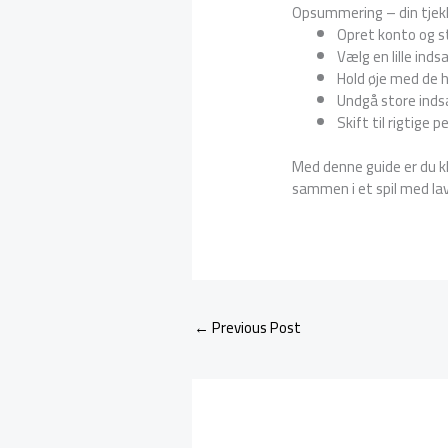
Opsummering – din tjeklis
Opret konto og st
Vælg en lille ind
Hold øje med de h
Undgå store inds
Skift til rigtige 
Med denne guide er du kl
sammen i et spil med lav 
←
Previous Post