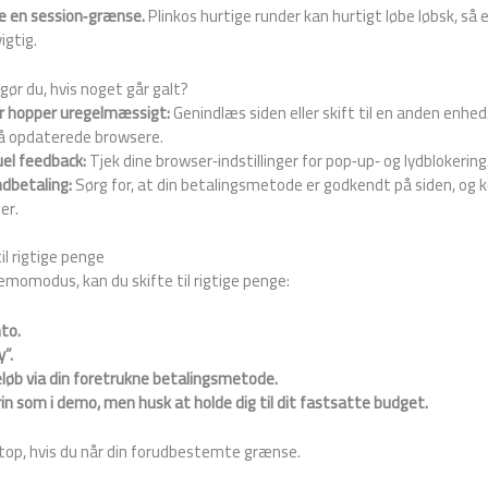
 en session‑grænse.
Plinkos hurtige runder kan hurtigt løbe løbsk, så e
igtig.
ør du, hvis noget går galt?
er hopper uregelmæssigt:
Genindlæs siden eller skift til en anden enh
å opdaterede browsere.
suel feedback:
Tjek dine browser‑indstillinger for pop‑up‑ og lydblokering
dbetaling:
Sørg for, at din betalingsmetode er godkendt på siden, og k
er.
l rigtige penge
 demomodus, kan du skifte til rigtige penge:
nto.
”.
løb via din foretrukne betalingsmetode.
n som i demo, men husk at holde dig til dit fastsatte budget.
g stop, hvis du når din forudbestemte grænse.