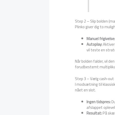
Step 2 – Slip bolden (ma
Plinko giver dig to mulig
Manuel frigivelse
Autoplay:
Aktiver
vil teste en strat
Når bolden falder, vil de
forudbestemt multiplikat
Step 3 – Vælg cash‑out 
I modsætning til klassisk
nået en slot.
Ingen tidspres:
Du
afslappet oplevel
Resultat:
På skær