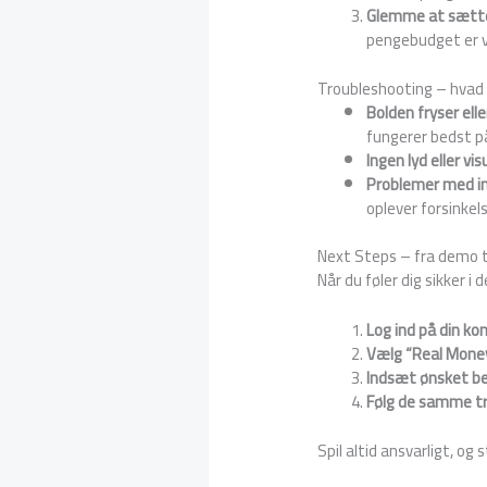
Glemme at sætte
pengebudget er v
Troubleshooting – hvad g
Bolden fryser ell
fungerer bedst p
Ingen lyd eller vi
Problemer med in
oplever forsinkels
Next Steps – fra demo ti
Når du føler dig sikker i
Log ind på din ko
Vælg “Real Money
Indsæt ønsket be
Følg de samme tri
Spil altid ansvarligt, o